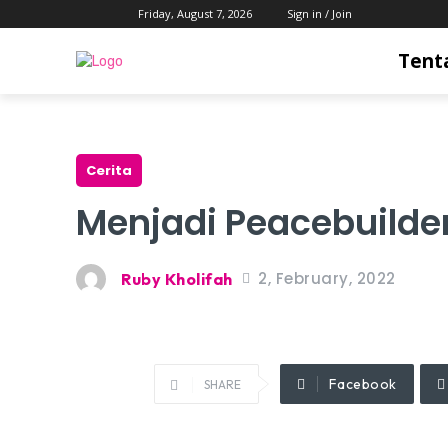
Friday, August 7, 2026
Sign in / Join
Tent
Cerita
Menjadi Peacebuilde
2, February, 2022
Ruby Kholifah
Facebook
SHARE