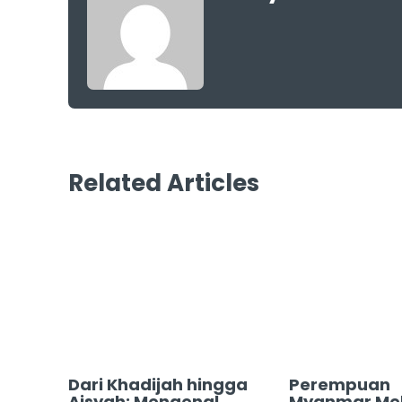
Related Articles
Dari Khadijah hingga
Perempuan
Aisyah: Mengenal
Myanmar Me