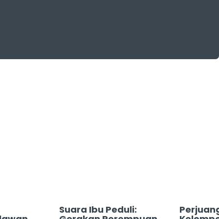
Suara Ibu Peduli:
Perjuan
lawan
Gerakan Perempuan
Kelomp