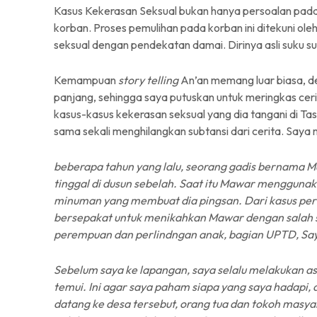
Kasus Kekerasan Seksual bukan hanya persoalan pad
korban. Proses pemulihan pada korban ini ditekuni ole
seksual dengan pendekatan damai. Dirinya asli suku sun
Kemampuan
story telling
An’an memang luar biasa, det
panjang, sehingga saya putuskan untuk meringkas cer
kasus-kasus kekerasan seksual yang dia tangani di Tas
sama sekali menghilangkan subtansi dari cerita. Saya
beberapa tahun yang lalu, s
eorang gadis bernama Ma
tinggal di dusun sebelah. Saat itu Mawar mengguna
minuman yang membuat dia pingsan. Dari kasus perk
bersepakat untuk menikahkan Mawar dengan salah sa
perempuan dan perlindngan anak, bagian UPTD, Sa
Sebelum saya ke lapangan, saya selalu melakukan a
temui. Ini agar saya paham siapa yang saya hadapi,
datang ke desa tersebut, orang tua dan tokoh masy