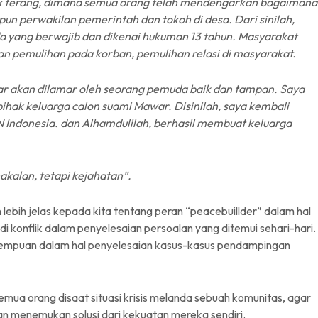
tik terang, dimana semua orang telah mendengarkan bagaimana
un perwakilan pemerintah dan tokoh di desa. Dari sinilah,
da yang berwajib dan dikenai hukuman 13 tahun. Masyarakat
n pemulihan pada korban, pemulihan relasi di masyarakat.
awar akan dilamar oleh seorang pemuda baik dan tampan. Saya
hak keluarga calon suami Mawar. Disinilah, saya kembali
 Indonesia. dan Alhamdulilah, berhasil membuat keluarga
akalan, tetapi kejahatan”.
ebih jelas kepada kita tentang peran “peacebuillder” dalam hal
i konflik dalam penyelesaian persoalan yang ditemui sehari-hari.
perempuan dalam hal penyelesaian kasus-kasus pendampingan
ua orang disaat situasi krisis melanda sebuah komunitas, agar
n menemukan solusi dari kekuatan mereka sendiri.