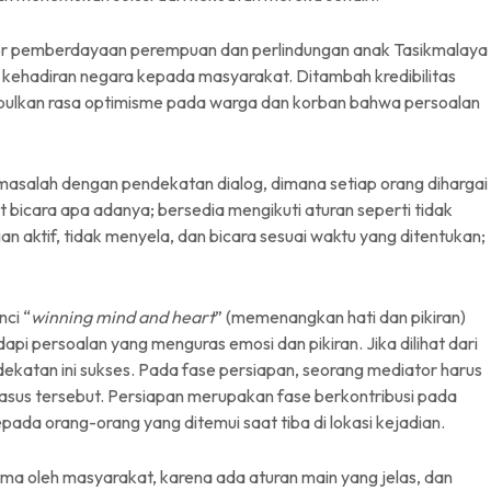
tor pemberdayaan perempuan dan perlindungan anak Tasikmalaya
k kehadiran negara kepada masyarakat. Ditambah kredibilitas
bulkan rasa optimisme pada warga dan korban bahwa persoalan
salah dengan pendekatan dialog, dimana setiap orang dihargai
 bicara apa adanya; bersedia mengikuti aturan seperti tidak
aktif, tidak menyela, dan bicara sesuai waktu yang ditentukan;
nci “
winning mind and heart
” (memenangkan hati dan pikiran)
pi persoalan yang menguras emosi dan pikiran. Jika dilihat dari
ekatan ini sukses. Pada fase persiapan, seorang mediator harus
kasus tersebut. Persiapan merupakan fase berkontribusi pada
da orang-orang yang ditemui saat tiba di lokasi kejadian.
rima oleh masyarakat, karena ada aturan main yang jelas, dan