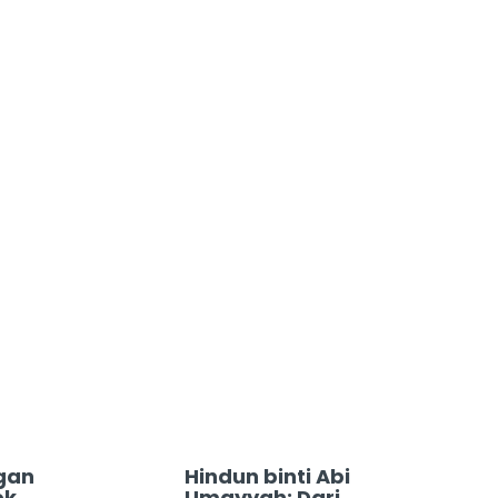
gan
Hindun binti Abi
ok
Umayyah: Dari