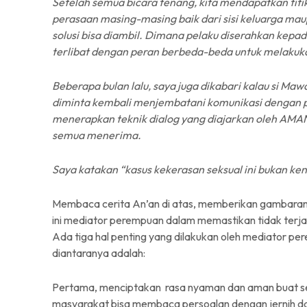
Setelah semua bicara tenang, kita mendapatkan ti
perasaan masing-masing baik dari sisi keluarga maup
solusi bisa diambil. Dimana pelaku diserahkan kepa
terlibat dengan peran berbeda-beda untuk melakuka
Beberapa bulan lalu, saya juga dikabari kalau si M
diminta kembali menjembatani komunikasi dengan pi
menerapkan teknik dialog yang diajarkan oleh AMAN
semua menerima.
Saya katakan “kasus kekerasan seksual ini bukan ken
Membaca cerita An’an di atas, memberikan gambaran l
ini mediator perempuan dalam memastikan tidak terjad
Ada tiga hal penting yang dilakukan oleh mediator 
diantaranya adalah:
Pertama, menciptakan rasa nyaman dan aman buat sem
masyarakat bisa membaca persoalan dengan jernih da