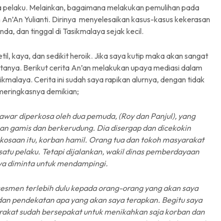
a pelaku. Melainkan, bagaimana melakukan pemulihan pada
h An’An Yulianti. Dirinya menyelesaikan kasus-kasus kekerasan
da, dan tinggal di Tasikmalaya sejak kecil.
il, kaya, dan sedikit heroik. Jika saya kutip maka akan sangat
itanya. Berikut cerita An’an melakukan upaya mediasi dalam
ikmalaya. Cerita ini sudah saya rapikan alurnya, dengan tidak
 meringkasnya demikian;
war diperkosa oleh dua pemuda, (Roy dan Panjul), yang
kan gamis dan berkerudung
.
Dia disergap dan dicekokin
osaan itu, korban hamil. Orang tua dan tokoh masyarakat
tu pelaku. Tetapi dijalankan, wakil dinas pemberdayaan
ya diminta untuk mendampingi.
sesmen terlebih dulu kepada orang-orang yang akan saya
 dan pendekatan apa yang akan saya terapkan. Begitu saya
arakat sudah bersepakat untuk menikahkan saja korban dan