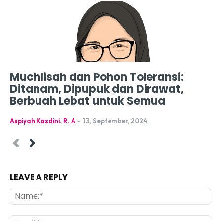
Muchlisah dan Pohon Toleransi:
Ditanam, Dipupuk dan Dirawat,
Berbuah Lebat untuk Semua
Aspiyah Kasdini. R. A
-
13, September, 2024
LEAVE A REPLY
Na
Ema