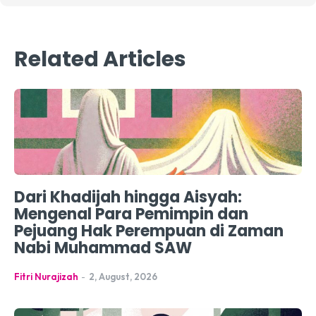
Related Articles
Dari Khadijah hingga Aisyah:
Mengenal Para Pemimpin dan
Pejuang Hak Perempuan di Zaman
Nabi Muhammad SAW
Fitri Nurajizah
-
2, August, 2026