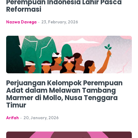
Perempuan Indonesia Lahir Pasca
Reformasi
Nazwa Davega
-
23, February, 2026
Perjuangan Kelompok Perempuan
Adat dalam Melawan Tambang
Marmer di Mollo, Nusa Tenggara
Timur
Arifah
-
20, January, 2026