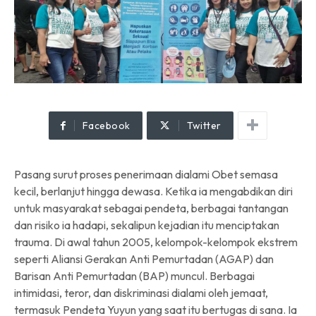
Facebook
Twitter
Pasang surut proses penerimaan dialami Obet semasa
kecil, berlanjut hingga dewasa. Ketika ia mengabdikan diri
untuk masyarakat sebagai pendeta, berbagai tantangan
dan risiko ia hadapi, sekalipun kejadian itu menciptakan
trauma. Di awal tahun 2005, kelompok-kelompok ekstrem
seperti Aliansi Gerakan Anti Pemurtadan (AGAP) dan
Barisan Anti Pemurtadan (BAP) muncul. Berbagai
intimidasi, teror, dan diskriminasi dialami oleh jemaat,
termasuk Pendeta Yuyun yang saat itu bertugas di sana. Ia