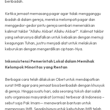
beribadah.
Ketika jemaat memasang pagar agar tidak mengganggu
ibadah di dalam gereja, mereka melompati pagar dan
menggedor-gedor pintu gereja sembari meneriakkan
kalimat takbir “Allahu Akbar! Allahu Akbar!”. Kalimat takbir
yang seharusnya dilafalkan untuk kebaikan dengan memuji
keagungan Tuhan, justru menjadi alat untuk melakukan
keburukan dengan mengerdilkan ciptaan-Nya.
Inkonsistensi Pemerintah Lokal dalam Memihak
Kelompok Minoritas yang Rentan
Berbagai cara telah dilakukan Obet untuk mendapatkan
surat IMB agar para jemaat bisa beribadah dengan khusyuk
di gereja. Hingga suatu hari, ada seorang tokoh dari salah
satu organisasi masyarakat (ormas) terbesar di Indonesia –
sebut saja Pak Imam— menawarkan bantuan untuk
memproses IMB. Segala biaya untuk kebutuhan IMB telah