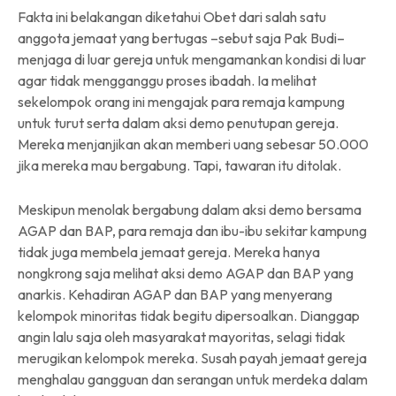
Fakta ini belakangan diketahui Obet dari salah satu
anggota jemaat yang bertugas –sebut saja Pak Budi–
menjaga di luar gereja untuk mengamankan kondisi di luar
agar tidak mengganggu proses ibadah. Ia melihat
sekelompok orang ini mengajak para remaja kampung
untuk turut serta dalam aksi demo penutupan gereja.
Mereka menjanjikan akan memberi uang sebesar 50.000
jika mereka mau bergabung. Tapi, tawaran itu ditolak.
Meskipun menolak bergabung dalam aksi demo bersama
AGAP dan BAP, para remaja dan ibu-ibu sekitar kampung
tidak juga membela jemaat gereja. Mereka hanya
nongkrong saja melihat aksi demo AGAP dan BAP yang
anarkis. Kehadiran AGAP dan BAP yang menyerang
kelompok minoritas tidak begitu dipersoalkan. Dianggap
angin lalu saja oleh masyarakat mayoritas, selagi tidak
merugikan kelompok mereka. Susah payah jemaat gereja
menghalau gangguan dan serangan untuk merdeka dalam