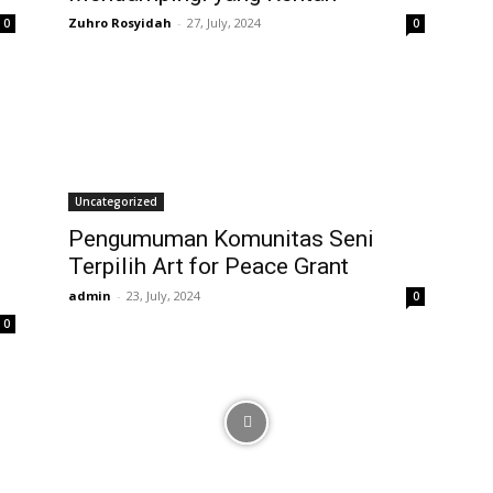
Zuhro Rosyidah
-
27, July, 2024
0
0
Uncategorized
Pengumuman Komunitas Seni
Terpilih Art for Peace Grant
admin
-
23, July, 2024
0
0