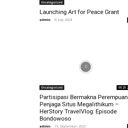
Uncategorized
Launching Art for Peace Grant
admin
-
4, July, 2024
Uncategorized
00:25:
Partisipasi Bermakna Perempuan
Penjaga Situs Megalithikum –
HerStory TravelVlog: Episode
Bondowoso
admin
-
15, September, 2023