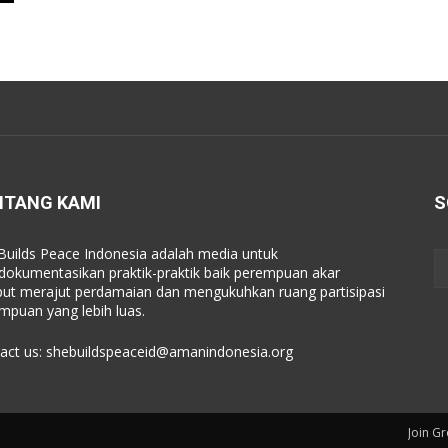
NTANG KAMI
S
Builds Peace Indonesia adalah media untuk
okumentasikan praktik-praktik baik perempuan akar
ut merajut perdamaian dan mengukuhkan ruang partisipasi
mpuan yang lebih luas.
act us:
shebuildspeaceid@amanindonesia.org
Join G