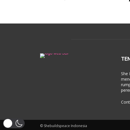
TE
She 
mend
rump
pere
Cont
© Shebuildspeace Indonesia