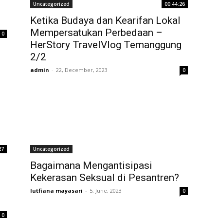
Uncategorized
00:44:26
Ketika Budaya dan Kearifan Lokal
Mempersatukan Perbedaan –
0
HerStory TravelVlog Temanggung
2/2
admin
-
22, December, 2023
0
27
Uncategorized
Bagaimana Mengantisipasi
Kekerasan Seksual di Pesantren?
lutfiana mayasari
-
5, June, 2023
0
0