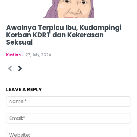
Awalnya Terpicu Ibu, Kudampingi
Korban KDRT dan Kekerasan
Seksual
Kustiah
-
27, July, 2024
LEAVE A REPLY
Na
Ema
Web