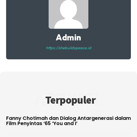
Admin
https://shebuildspeace.id
ARTIKEL
Terpopuler
Fanny Chotimah dan Dialog Antargenerasi dalam
Film Penyintas ‘65 ‘You and I’