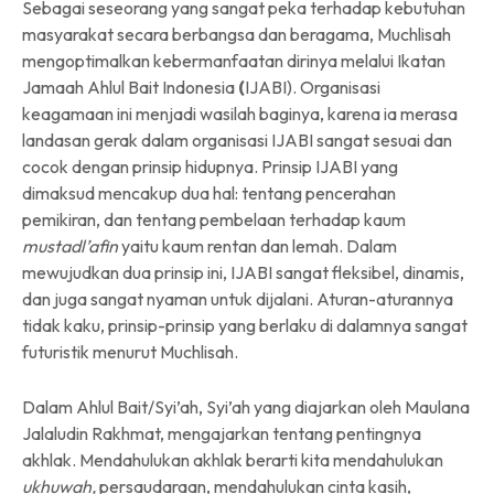
Sebagai seseorang yang sangat peka terhadap kebutuhan
masyarakat secara berbangsa dan beragama, Muchlisah
mengoptimalkan kebermanfaatan dirinya melalui Ikatan
Jamaah Ahlul Bait Indonesia
(
IJABI). Organisasi
keagamaan ini menjadi wasilah baginya, karena ia merasa
landasan gerak dalam organisasi IJABI sangat sesuai dan
cocok dengan prinsip hidupnya. Prinsip IJABI yang
dimaksud mencakup dua hal: tentang pencerahan
pemikiran, dan tentang pembelaan terhadap kaum
mustadl’afin
yaitu kaum rentan dan lemah. Dalam
mewujudkan dua prinsip ini, IJABI sangat fleksibel, dinamis,
dan juga sangat nyaman untuk dijalani. Aturan-aturannya
tidak kaku, prinsip-prinsip yang berlaku di dalamnya sangat
futuristik menurut Muchlisah.
Dalam Ahlul Bait/Syi’ah, Syi’ah yang diajarkan oleh Maulana
Jalaludin Rakhmat, mengajarkan tentang pentingnya
akhlak. Mendahulukan akhlak berarti kita mendahulukan
ukhuwah,
persaudaraan, mendahulukan cinta kasih,