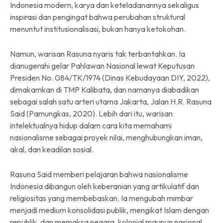
Indonesia modern, karya dan keteladanannya sekaligus
inspirasi dan pengingat bahwa perubahan struktural
menuntut institusionalisasi, bukan hanya ketokohan.
Namun, warisan Rasuna nyaris tak terbantahkan. Ia
dianugerahi gelar Pahlawan Nasional lewat Keputusan
Presiden No. 084/TK/1974 (Dinas Kebudayaan DIY, 2022),
dimakamkan di TMP Kalibata, dan namanya diabadikan
sebagai salah satu arteri utama Jakarta, Jalan H.R. Rasuna
Said (Pamungkas, 2020). Lebih dari itu, warisan
intelektualnya hidup dalam cara kita memahami
nasionalisme sebagai proyek nilai, menghubungkan iman,
akal, dan keadilan sosial.
Rasuna Said memberi pelajaran bahwa nasionalisme
Indonesia dibangun oleh keberanian yang artikulatif dan
religiositas yang membebaskan. Ia mengubah mimbar
menjadi medium konsolidasi publik, mengikat Islam dengan
republik, dan memaksa negara, kolonial maupun nasional