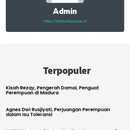
Admin
https://shebuildspeace.id
ARTIKEL
Terpopuler
Kisah Rezqy, Pengerah Damai, Penguat
Perempuan di Madura
Agnes Dwi Rusjiyati, Perjuangan Perempuan
dalam Isu Toleransi