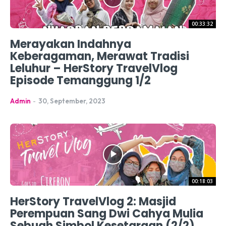
00:33:32
Merayakan Indahnya
Keberagaman, Merawat Tradisi
Leluhur – HerStory TravelVlog
Episode Temanggung 1/2
Admin
-
30, September, 2023
00:18:03
HerStory TravelVlog 2: Masjid
Perempuan Sang Dwi Cahya Mulia
Sebuah Simbol Kesetaraan (2/2)