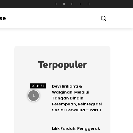
se
Terpopuler
Devi Brilianti &
00:41:34
Walginah: Melalui
Tangan Dingin
Perempuan, Reintegrasi
Sosial Terwujud – Part 1
Lilik Faidah, Penggerak