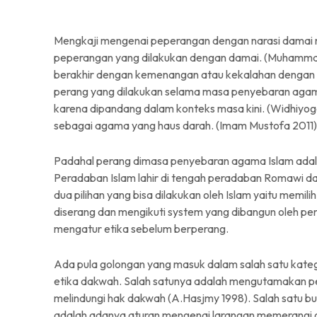
Mengkaji mengenai peperangan dengan narasi damai m
peperangan yang dilakukan dengan damai. (Muhammad 
berakhir dengan kemenangan atau kekalahan denga
perang yang dilakukan selama masa penyebaran agama
karena dipandang dalam konteks masa kini. (Widhiyoga
sebagai agama yang haus darah. (Imam Mustofa 2011)
Padahal perang dimasa penyebaran agama Islam adalah 
Peradaban Islam lahir di tengah peradaban Romawi d
dua pilihan yang bisa dilakukan oleh Islam yaitu mem
diserang dan mengikuti system yang dibangun oleh pen
mengatur etika sebelum berperang.
Ada pula golongan yang masuk dalam salah satu kateg
etika dakwah. Salah satunya adalah mengutamakan p
melindungi hak dakwah (A.Hasjmy 1998). Salah satu 
adalah adanya aturan mengenai larangan memerangi 