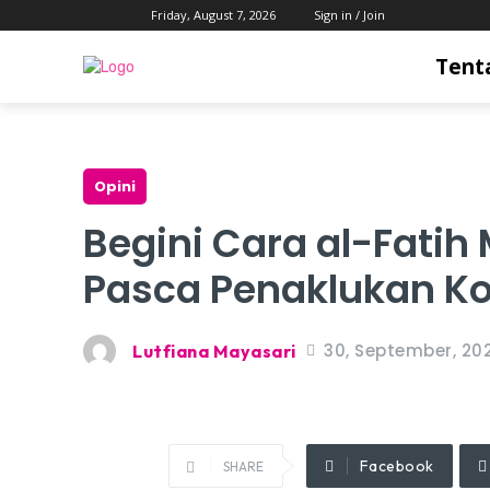
Friday, August 7, 2026
Sign in / Join
Tent
Opini
Begini Cara al-Fat
Pasca Penaklukan Ko
30, September, 20
Lutfiana Mayasari
Facebook
SHARE