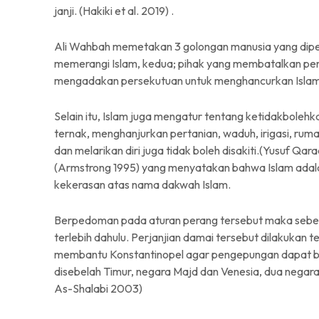
janji. (Hakiki et al. 2019) .
Ali Wahbah memetakan 3 golongan manusia yang diper
memerangi Islam, kedua; pihak yang membatalkan perja
mengadakan persekutuan untuk menghancurkan Islam.
Selain itu, Islam juga mengatur tentang ketidakbole
ternak, menghanjurkan pertanian, waduh, irigasi, rum
dan melarikan diri juga tidak boleh disakiti.(Yusuf Q
(Armstrong 1995) yang menyatakan bahwa Islam ada
kekerasan atas nama dakwah Islam.
Berpedoman pada aturan perang tersebut maka sebel
terlebih dahulu. Perjanjian damai tersebut dilakuka
membantu Konstantinopel agar pengepungan dapat be
disebelah Timur, negara Majd dan Venesia, dua nega
As-Shalabi 2003)