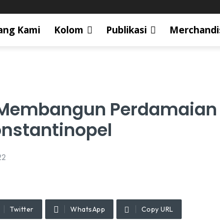
ang Kami
Kolom
Publikasi
Merchandi
ih Membangun Perdamaian
nstantinopel
22
Twitter
WhatsApp
Copy URL