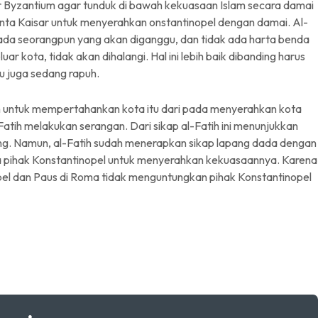
sar Byzantium agar tunduk di bawah kekuasaan Islam secara damai
ta Kaisar untuk menyerahkan onstantinopel dengan damai. Al-
 ada seorangpun yang akan diganggu, dan tidak ada harta benda
r kota, tidak akan dihalangi. Hal ini lebih baik dibanding harus
tu juga sedang rapuh.
ih untuk mempertahankan kota itu dari pada menyerahkan kota
atih melakukan serangan. Dari sikap al-Fatih ini menunjukkan
g. Namun, al-Fatih sudah menerapkan sikap lapang dada dengan
 pihak Konstantinopel untuk menyerahkan kekuasaannya. Karena
nopel dan Paus di Roma tidak menguntungkan pihak Konstantinopel