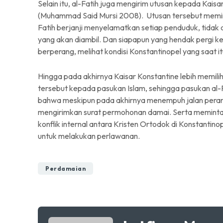
Selain itu, al-Fatih juga mengirim utusan kepada Kai
(Muhammad Said Mursi 2008). Utusan tersebut memin
Fatih berjanji menyelamatkan setiap penduduk, tidak
yang akan diambil. Dan siapapun yang hendak pergi kelua
berperang, melihat kondisi Konstantinopel yang saat i
Hingga pada akhirnya Kaisar Konstantine lebih memil
tersebut kepada pasukan Islam, sehingga pasukan al-F
bahwa meskipun pada akhirnya menempuh jalan peran
mengirimkan surat permohonan damai. Serta meminta
konflik internal antara Kristen Ortodok di Konstanti
untuk melakukan perlawanan.
Perdamaian