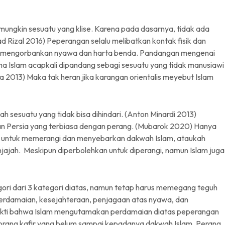
ungkin sesuatu yang klise. Karena pada dasarnya, tidak ada
Rizal 2016) Peperangan selalu melibatkan kontak fisik dan
n mengorbankan nyawa dan harta benda. Pandangan mengenai
 Islam acapkali dipandang sebagi sesuatu yang tidak manusiawi
 2013) Maka tak heran jika karangan orientalis meyebut Islam
sesuatu yang tidak bisa dihindari. (Anton Minardi 2013)
an Persia yang terbiasa dengan perang. (Mubarok 2020) Hanya
ilih untuk memerangi dan menyebarkan dakwah Islam, ataukah
jajah. Meskipun diperbolehkan untuk diperangi, namun Islam juga
ori dari 3 kategori diatas, namun tetap harus memegang teguh
erdamaian, kesejahteraan, penjagaan atas nyawa, dan
bukti bahwa Islam mengutamakan perdamaian diatas peperangan
orang kafir yang belum sampai kepadanya dakwah Islam. Perang