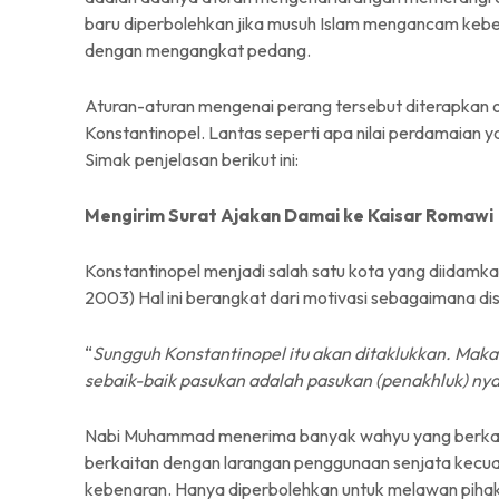
baru diperbolehkan jika musuh Islam mengancam ke
dengan mengangkat pedang.
Aturan-aturan mengenai perang tersebut diterapkan ol
Konstantinopel. Lantas seperti apa nilai perdamaian y
Simak penjelasan berikut ini:
Mengirim Surat Ajakan Damai ke Kaisar Romawi
Konstantinopel menjadi salah satu kota yang diidamk
2003) Hal ini berangkat dari motivasi sebagaimana
“
Sungguh Konstantinopel itu akan ditaklukkan. Mak
sebaik-baik pasukan adalah pasukan (penakhluk) nya
Nabi Muhammad menerima banyak wahyu yang berkaita
berkaitan dengan larangan penggunaan senjata kecua
kebenaran. Hanya diperbolehkan untuk melawan piha