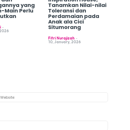
gannya yang
Tanamkan Nilai-nilai
n-Main Perlu
Toleransi dan
jutkan
Perdamaian pada
Anak ala Cici
Situmorang
i
-
 2026
Fitri Nurajizah
-
10, January, 2026
:*
Website: