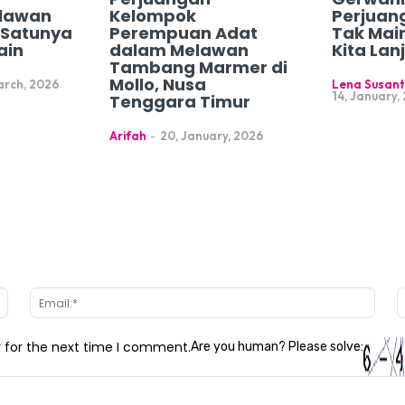
lawan
Kelompok
Perjuan
h Satunya
Perempuan Adat
Tak Mai
ain
dalam Melawan
Kita Lan
Tambang Marmer di
Mollo, Nusa
arch, 2026
Lena Susant
14, January,
Tenggara Timur
Arifah
-
20, January, 2026
Name:*
Email
r for the next time I comment.
Are you human? Please solve: