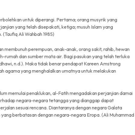
bolehkan untuk diperangi. Pertama; orang musyrik yang
njian yang telah disepakati, ketiga; musuh Islam yang
 (Taufiq Ali Wahbah 1985)
hkan membunuh perempuan, anak-anak, orang sakit, rahib, hewan
ah-rumah dan sumber mata air. Bagi pasukan yang telah terluka
aradhawi, n.d.). Maka tidak benar pendapat Kareen Amstrong
lah agama yang menghalalkan umatnya untuk melakukan
um memulai penaklukan, al-Fatih mengadakan perjanjian damai
n terhadap negara-negara tetangga yang dianggap dapat
rjalan sesuai rencana. Diantaranya dengan negara Galata
ra yang berbatasan dengan negara-negara Eropa. (Ali Muhammad