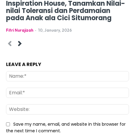
Inspiration House, Tanamkan Nilai-
nilai Toleransi dan Perdamaian
pada Anak ala Cici Situmorang
Fitri Nurajizah
-
10, January, 2026
LEAVE A REPLY
Na
Ema
Web
Save my name, email, and website in this browser for
the next time I comment.