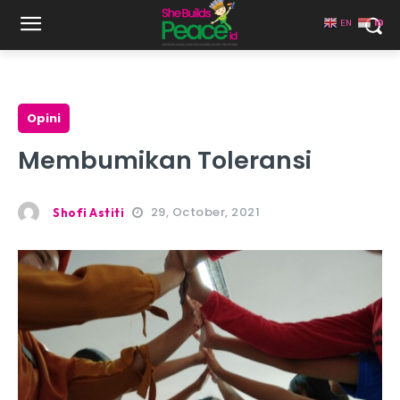
EN
ID
Opini
Membumikan Toleransi
29, October, 2021
Shofi Astiti