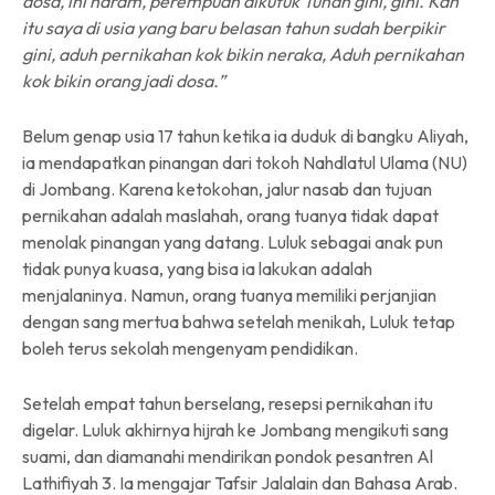
dosa, ini haram, perempuan dikutuk Tuhan gini, gini. Kan
itu saya di usia yang baru belasan tahun sudah berpikir
gini, aduh pernikahan kok bikin neraka, Aduh pernikahan
kok bikin orang jadi dosa.”
Belum genap usia 17 tahun ketika ia duduk di bangku Aliyah,
ia mendapatkan pinangan dari tokoh Nahdlatul Ulama (NU)
di Jombang. Karena ketokohan, jalur nasab dan tujuan
pernikahan adalah maslahah, orang tuanya tidak dapat
menolak pinangan yang datang. Luluk sebagai anak pun
tidak punya kuasa, yang bisa ia lakukan adalah
menjalaninya. Namun, orang tuanya memiliki perjanjian
dengan sang mertua bahwa setelah menikah, Luluk tetap
boleh terus sekolah mengenyam pendidikan.
Setelah empat tahun berselang, resepsi pernikahan itu
digelar. Luluk akhirnya hijrah ke Jombang mengikuti sang
suami, dan diamanahi mendirikan pondok pesantren Al
Lathifiyah 3. Ia mengajar Tafsir Jalalain dan Bahasa Arab.