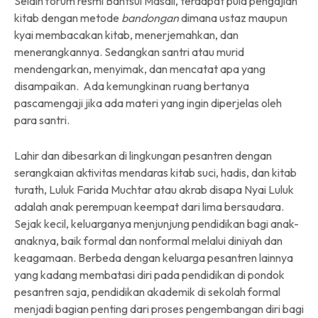
Selain forum resmi Bahtsul Masail, terdapat pula pengajian
kitab dengan metode
bandongan
dimana ustaz maupun
kyai membacakan kitab, menerjemahkan, dan
menerangkannya. Sedangkan santri atau murid
mendengarkan, menyimak, dan mencatat apa yang
disampaikan. Ada kemungkinan ruang bertanya
pascamengaji jika ada materi yang ingin diperjelas oleh
para santri.
Lahir dan dibesarkan di lingkungan pesantren dengan
serangkaian aktivitas mendaras kitab suci, hadis, dan kitab
turath, Luluk Farida Muchtar atau akrab disapa Nyai Luluk
adalah anak perempuan keempat dari lima bersaudara.
Sejak kecil, keluarganya menjunjung pendidikan bagi anak-
anaknya, baik formal dan nonformal melalui diniyah dan
keagamaan. Berbeda dengan keluarga pesantren lainnya
yang kadang membatasi diri pada pendidikan di pondok
pesantren saja, pendidikan akademik di sekolah formal
menjadi bagian penting dari proses pengembangan diri bagi