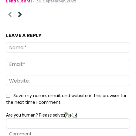
Lena Susanti
-
30, September, 2025
LEAVE A REPLY
Na
Ema
Web
Save my name, email, and website in this browser for
the next time I comment.
Are you human? Please solve: