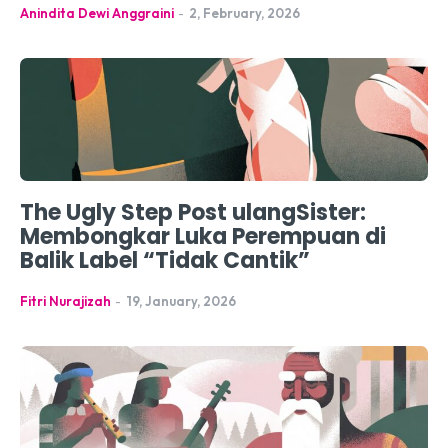
Anindita Dewi Anggraini
-
2, February, 2026
The Ugly Step Post ulangSister:
Membongkar Luka Perempuan di
Balik Label “Tidak Cantik”
Fitri Nurajizah
-
19, January, 2026