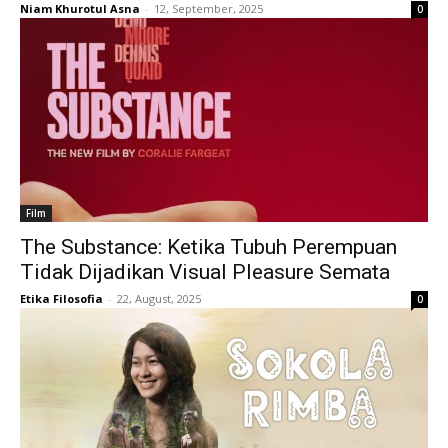
Niam Khurotul Asna
-
12, September, 2025
0
Film
The Substance: Ketika Tubuh Perempuan
Tidak Dijadikan Visual Pleasure Semata
Etika Filosofia
-
22, August, 2025
0