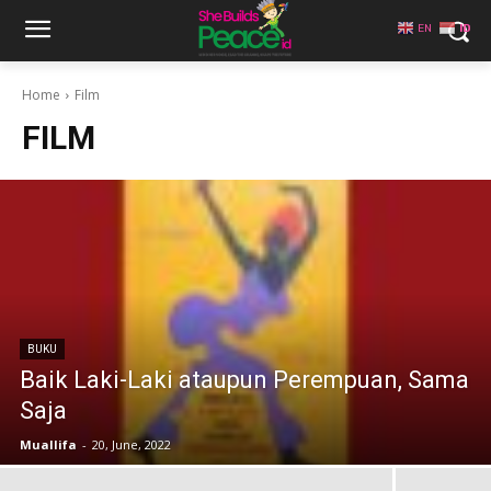
EN
ID
Home
Film
FILM
BUKU
Baik Laki-Laki ataupun Perempuan, Sama
Saja
Muallifa
-
20, June, 2022