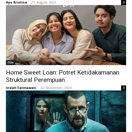
Ayu Kristina
-
21, August, 2025
0
Film
Home Sweet Loan: Potret Ketidakamanan
Struktural Perempuan
Indah Fatmawati
-
22, November, 2024
0