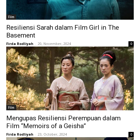
Film
Resiliensi Sarah dalam Film Girl in The
Basement
Firda Rodliyah
-
20, November, 2024
0
Film
Mengupas Resiliensi Perempuan dalam
Film “Memoirs of a Geisha”
Firda Rodliyah
-
23, October, 2024
0