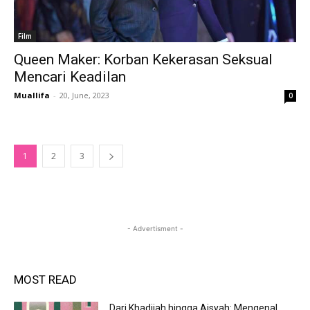
Film
Queen Maker: Korban Kekerasan Seksual
Mencari Keadilan
Muallifa
-
20, June, 2023
0
1
2
3
- Advertisment -
MOST READ
Dari Khadijah hingga Aisyah: Mengenal