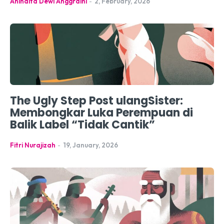
Anindita Dewi Anggraini
-
2, February, 2026
The Ugly Step Post ulangSister:
Membongkar Luka Perempuan di
Balik Label “Tidak Cantik”
Fitri Nurajizah
-
19, January, 2026