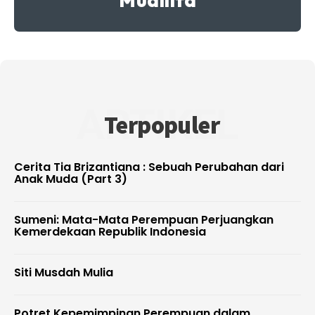
ARTIKEL
Terpopuler
Cerita Tia Brizantiana : Sebuah Perubahan dari
Anak Muda (Part 3)
Sumeni: Mata-Mata Perempuan Perjuangkan
Kemerdekaan Republik Indonesia
Siti Musdah Mulia
Potret Kepemimpinan Perempuan dalam