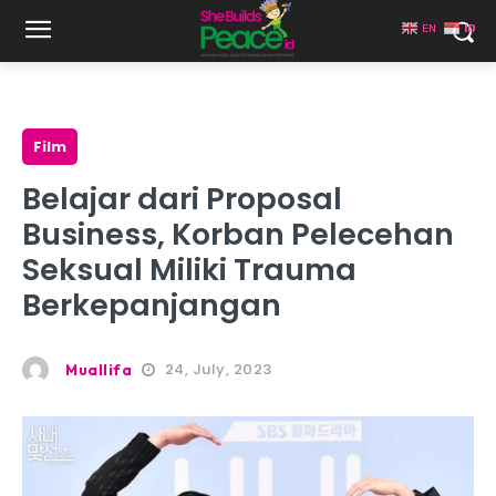
EN
ID
Film
Belajar dari Proposal
Business, Korban Pelecehan
Seksual Miliki Trauma
Berkepanjangan
24, July, 2023
Muallifa