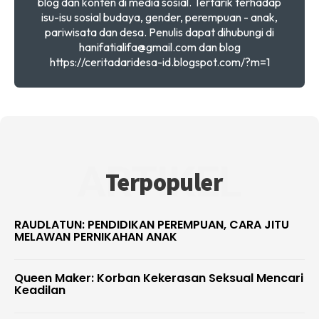
blog dan konten di media sosial. Tertarik terhadap
isu-isu sosial budaya, gender, perempuan - anak,
pariwisata dan desa. Penulis dapat dihubungi di
hanifatialifa@gmail.com dan blog
https://ceritadaridesa-id.blogspot.com/?m=1
ARTIKEL
Terpopuler
RAUDLATUN: PENDIDIKAN PEREMPUAN, CARA JITU
MELAWAN PERNIKAHAN ANAK
Queen Maker: Korban Kekerasan Seksual Mencari
Keadilan