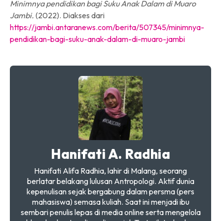
Minimnya pendidikan bagi Suku Anak Dalam di Muaro
Jambi.
(2022). Diakses dari
https://jambi.antaranews.com/berita/507345/minimnya-
pendidikan-bagi-suku-anak-dalam-di-muaro-jambi
Hanifati A. Radhia
Hanifati Alifa Radhia, lahir di Malang, seorang
berlatar belakang lulusan Antropologi. Aktif dunia
kepenulisan sejak bergabung dalam persma (pers
mahasiswa) semasa kuliah. Saat ini menjadi ibu
sembari penulis lepas di media online serta mengelola