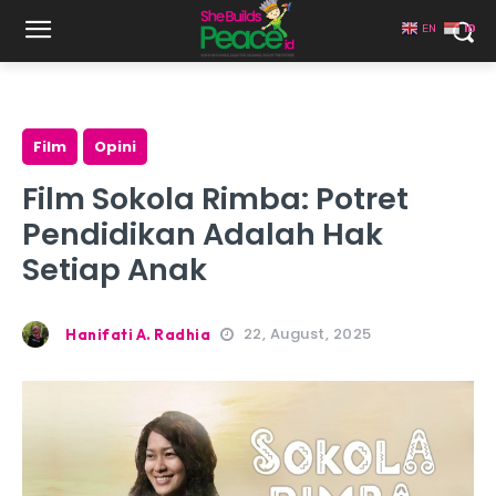
EN
ID
Film
Opini
Film Sokola Rimba: Potret
Pendidikan Adalah Hak
Setiap Anak
22, August, 2025
Hanifati A. Radhia