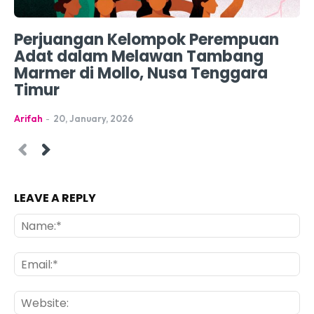
Perjuangan Kelompok Perempuan
Adat dalam Melawan Tambang
Marmer di Mollo, Nusa Tenggara
Timur
Arifah
-
20, January, 2026
LEAVE A REPLY
Na
Ema
Web