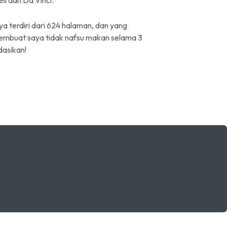
li dan Da Vinci.
a terdiri dari 624 halaman, dan yang
embuat saya tidak nafsu makan selama 3
dasikan!