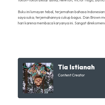
tokoh-tokoh besar dunia; Newton, Victor Hugo, Battice
Buku ini lumayan tebal, terjemahan bahasa Indonesiany
saya suka; terjemahannya cukup bagus. Dan Brown m
hari karena membaca karyanya ini. Sangat direkomen
Tia Istianah
Content Creator