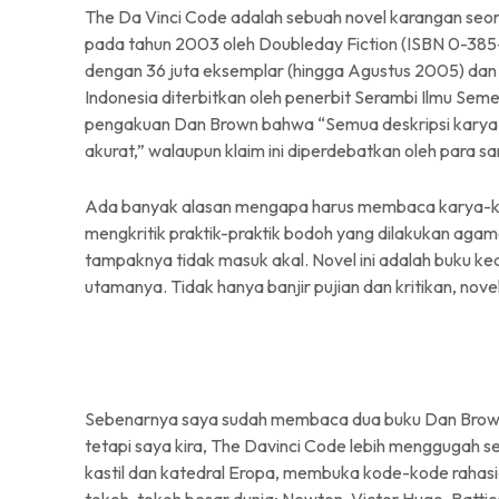
The Da Vinci Code adalah sebuah novel karangan seor
pada tahun 2003 oleh Doubleday Fiction (ISBN 0-385-50
dengan 36 juta eksemplar (hingga Agustus 2005) dan 
Indonesia diterbitkan oleh penerbit Serambi Ilmu Se
pengakuan Dan Brown bahwa “Semua deskripsi karya sen
akurat,” walaupun klaim ini diperdebatkan oleh para sa
Ada banyak alasan mengapa harus membaca karya-kary
mengkritik praktik-praktik bodoh yang dilakukan agam
tampaknya tidak masuk akal. Novel ini adalah buku k
utamanya. Tidak hanya banjir pujian dan kritikan, novel
Sebenarnya saya sudah membaca dua buku Dan Brown,
tetapi saya kira, The Davinci Code lebih menggugah sel
kastil dan katedral Eropa, membuka kode-kode raha