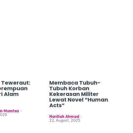
Teweraut:
Membaca Tubuh-
Perempuan
Tubuh Korban
ri Alam
Kekerasan Militer
Lewat Novel “Human
Acts”
in Mumtaz
-
2025
Nurillah Ahmad
-
22, August, 2025