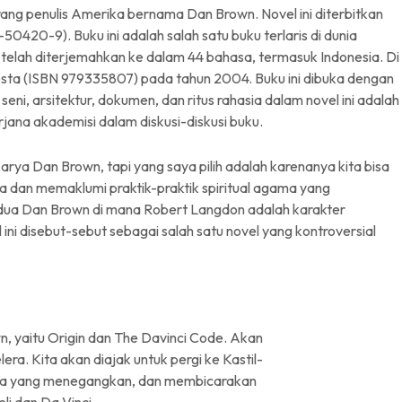
ang penulis Amerika bernama Dan Brown. Novel ini diterbitkan
420-9). Buku ini adalah salah satu buku terlaris di dunia
telah diterjemahkan ke dalam 44 bahasa, termasuk Indonesia. Di
mesta (ISBN 979335807) pada tahun 2004. Buku ini dibuka dengan
i, arsitektur, dokumen, dan ritus rahasia dalam novel ini adalah
rjana akademisi dalam diskusi-diskusi buku.
a Dan Brown, tapi yang saya pilih adalah karenanya kita bisa
a dan memaklumi praktik-praktik spiritual agama yang
edua Dan Brown di mana Robert Langdon adalah karakter
 ini disebut-sebut sebagai salah satu novel yang kontroversial
 yaitu Origin dan The Davinci Code. Akan
era. Kita akan diajak untuk pergi ke Kastil-
sia yang menegangkan, dan membicarakan