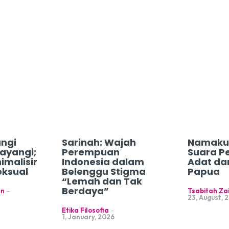
ngi
Sarinah: Wajah
Namaku 
ayangi;
Perempuan
Suara 
imalisir
Indonesia dalam
Adat da
eksual
Belenggu Stigma
Papua
“Lemah dan Tak
Berdaya”
an
-
Tsabitah Za
23, August, 
Etika Filosofia
-
1, January, 2026