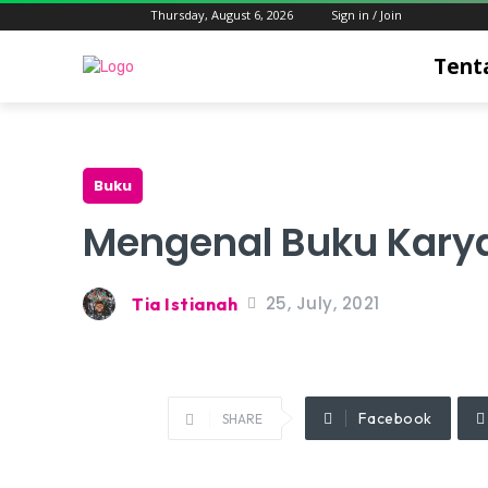
Thursday, August 6, 2026
Sign in / Join
Tent
Buku
Mengenal Buku Kary
25, July, 2021
Tia Istianah
Facebook
SHARE