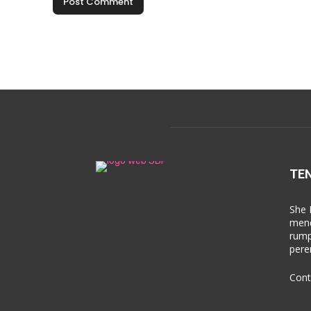
TE
She 
mend
rump
pere
Cont