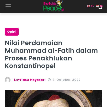
EN
ID
Opini
Nilai Perdamaian
Muhammad al-Fatih dalam
Proses Penakhlukan
Konstantinopel
7, October, 2022
Lutfiana Mayasari