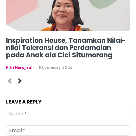
Inspiration House, Tanamkan Nilai-
nilai Toleransi dan Perdamaian
pada Anak ala Cici Situmorang
Fitri Nurajizah
-
10, January, 2026
LEAVE A REPLY
Na
Ema