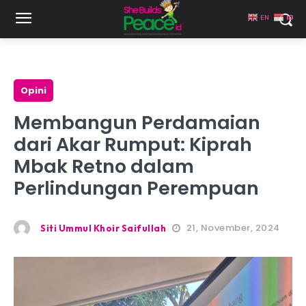
EN
ID
Opini
Membangun Perdamaian
dari Akar Rumput: Kiprah
Mbak Retno dalam
Perlindungan Perempuan
21, November, 2024
Siti Ummul Khoir Saifullah