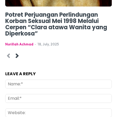
Potret Perjuangan Perlindungan
Korban Seksual Mei 1998 Melalui
Cerpen “Clara atawa Wanita yang
Diperkosa”
Nurillah Achmad
-
18, July, 2025
LEAVE A REPLY
Na
Ema
Web