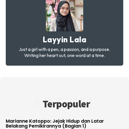
Layyin Lala
Just a girl with a pen, a passion, and a purpose.
Writing her heart out, one word at a time.
ARTIKEL
Terpopuler
Marianne Katoppo: Jejak Hidup dan Latar
Belakang Pemikirannya (Bagian 1)