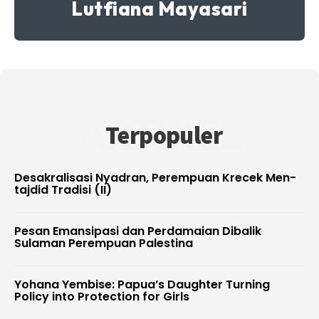
Lutfiana Mayasari
ARTIKEL
Terpopuler
Desakralisasi Nyadran, Perempuan Krecek Men-
tajdid Tradisi (II)
Pesan Emansipasi dan Perdamaian Dibalik
Sulaman Perempuan Palestina
Yohana Yembise: Papua’s Daughter Turning
Policy into Protection for Girls