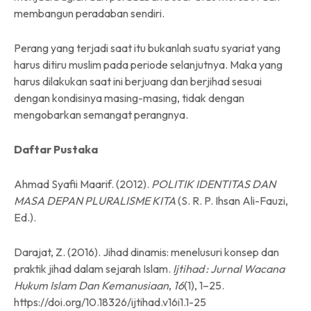
membangun peradaban sendiri.
Perang yang terjadi saat itu bukanlah suatu syariat yang
harus ditiru muslim pada periode selanjutnya. Maka yang
harus dilakukan saat ini berjuang dan berjihad sesuai
dengan kondisinya masing-masing, tidak dengan
mengobarkan semangat perangnya.
Daftar Pustaka
Ahmad Syafii Maarif. (2012).
POLITIK IDENTITAS DAN
MASA DEPAN PLURALISME KITA
(S. R. P. Ihsan Ali-Fauzi,
Ed.).
Darajat, Z. (2016). Jihad dinamis: menelusuri konsep dan
praktik jihad dalam sejarah Islam.
Ijtihad : Jurnal Wacana
Hukum Islam Dan Kemanusiaan
,
16
(1), 1–25.
https://doi.org/10.18326/ijtihad.v16i1.1-25