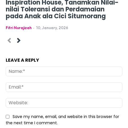
Inspiration House, Tanamkan Nilai-
nilai Toleransi dan Perdamaian
pada Anak ala Cici Situmorang
Fitri Nurajizah
-
10, January, 2026
LEAVE A REPLY
Na
Ema
Web
Save my name, email, and website in this browser for
the next time I comment.