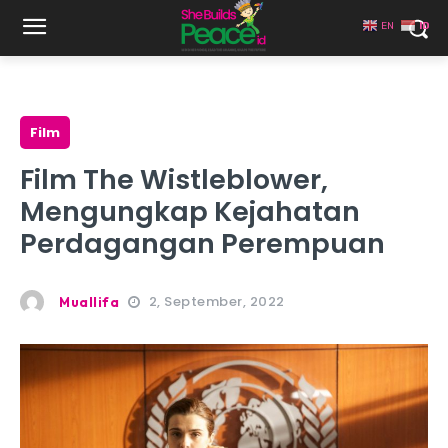
EN
ID
Film
Film The Wistleblower,
Mengungkap Kejahatan
Perdagangan Perempuan
2, September, 2022
Muallifa