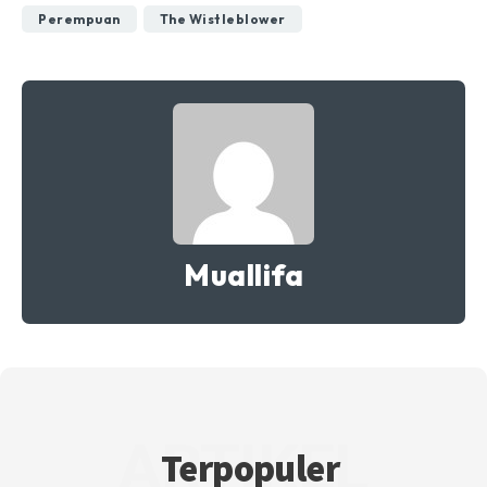
Perempuan
The Wistleblower
Muallifa
ARTIKEL
Terpopuler