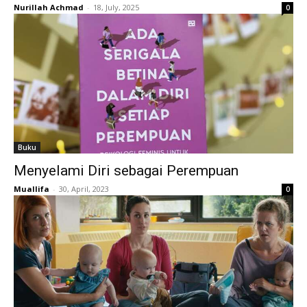
Nurillah Achmad
-
18, July, 2025
0
Buku
Menyelami Diri sebagai Perempuan
Muallifa
-
30, April, 2023
0