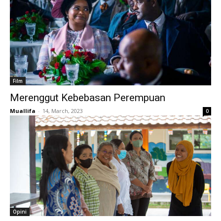
Film
Merenggut Kebebasan Perempuan
Muallifa
-
14, March, 2023
0
Opini