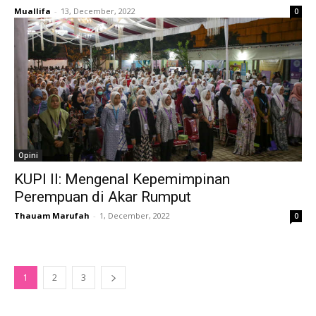
Muallifa
-
13, December, 2022
0
Opini
KUPI II: Mengenal Kepemimpinan
Perempuan di Akar Rumput
Thauam Marufah
-
1, December, 2022
0
1
2
3