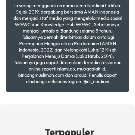
Ia sering menggunakan nama pena Nurdiani Latifah.
Sejak 2019, bergabung bersama AMAN Indonesia
dan menjadi staf media yang mengelola media sosial
WGWC dan Knowledge-Hub WGWC. Sebelumnya,
menjadi jurnalis di Bandung selama 3 tahun.
Tulisannya pernah diterbitkan dalam antologi
Perempuan Mengakarkan Perdamaian (AMAN
Indonesia, 2022) dan Melangkahi Luka: 12 Kisah
Perjalanan Menuju Damai (Jakatarub, 2014).
Tulisannya juga dapat ditemukan di media keislaman
online seperti islami.co, mubadalah.id,
bincangmuslimah.com dan iqra.id. Penulis dapat
dihubungi melalui instagram @nl_nurdiani
ARTIKEL
Terpopuler