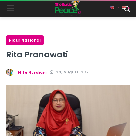
EN
ID
Figur Nasional
Rita Pranawati
24, August, 2021
Nita Nurdiani