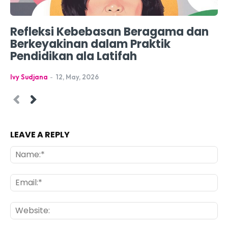
Refleksi Kebebasan Beragama dan
Berkeyakinan dalam Praktik
Pendidikan ala Latifah
Ivy Sudjana
-
12, May, 2026
LEAVE A REPLY
Na
Ema
Web