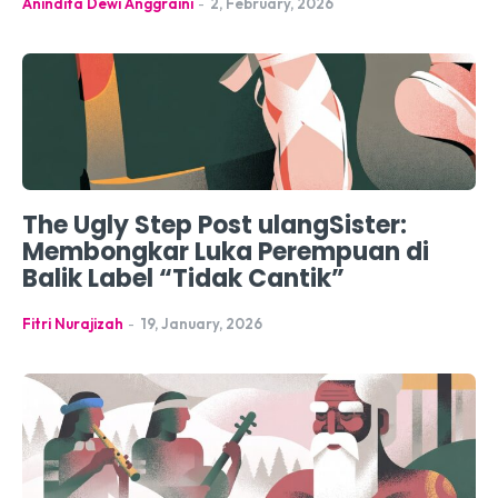
Anindita Dewi Anggraini
-
2, February, 2026
The Ugly Step Post ulangSister:
Membongkar Luka Perempuan di
Balik Label “Tidak Cantik”
Fitri Nurajizah
-
19, January, 2026