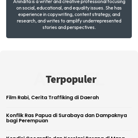
Anindita is a writer and creative professional focusing
on social, educational, and equality issues. She has
experience in copywriting, content strategy, and
research, and writes to amplify underrepresented
stories and perspectives.
ARTIKEL
Terpopuler
Film Rabi, Cerita Traffiking di Daerah
Konflik Ras Papua di Surabaya dan Dampaknya
bagi Perempuan