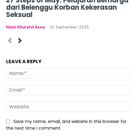
27 Steps of May: Pelajaran Berharga
dari Belenggu Korban Kekerasan
Seksual
Niam Khurotul Asna
-
12, September, 2025
LEAVE A REPLY
Na
Ema
Web
Save my name, email, and website in this browser for
the next time I comment.