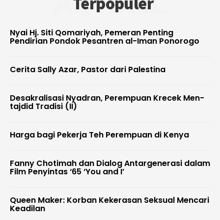
ARTIKEL
Terpopuler
Nyai Hj. Siti Qomariyah, Pemeran Penting
Pendirian Pondok Pesantren al-Iman Ponorogo
Cerita Sally Azar, Pastor dari Palestina
Desakralisasi Nyadran, Perempuan Krecek Men-
tajdid Tradisi (II)
Harga bagi Pekerja Teh Perempuan di Kenya
Fanny Chotimah dan Dialog Antargenerasi dalam
Film Penyintas ‘65 ‘You and I’
Queen Maker: Korban Kekerasan Seksual Mencari
Keadilan