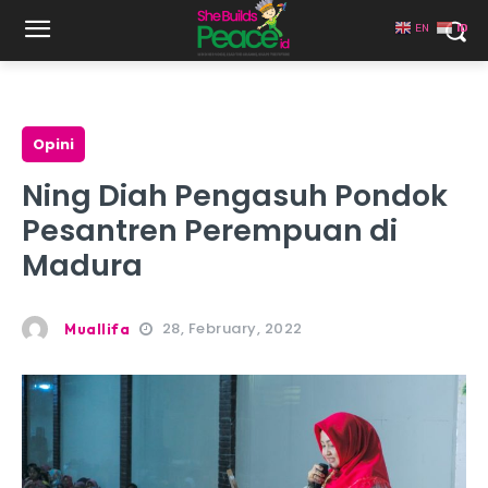
EN
ID
Opini
Ning Diah Pengasuh Pondok
Pesantren Perempuan di
Madura
28, February, 2022
Muallifa