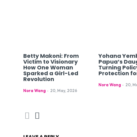
Betty Makoni: From
Yohana Yemb
Victim to Visionary
Papua’s Dau
How One Woman
Turning Polic
Sparked a Girl-Led
Protection for
Revolution
Nora Wang
-
20, M
Nora Wang
-
20, May, 2026
LEAVE A REPLY