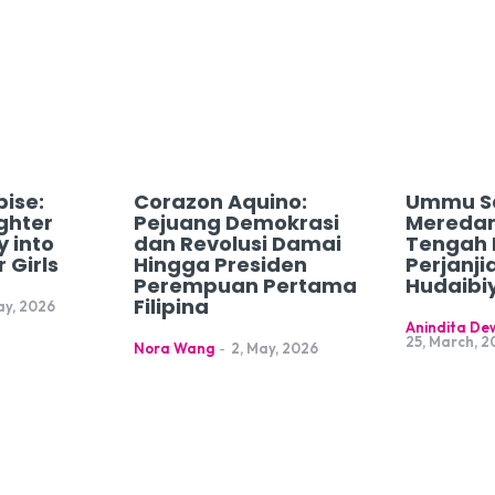
ise:
Corazon Aquino:
Ummu S
ghter
Pejuang Demokrasi
Meredam
y into
dan Revolusi Damai
Tengah 
 Girls
Hingga Presiden
Perjanji
Perempuan Pertama
Hudaibi
Filipina
ay, 2026
Anindita Dew
25, March, 2
Nora Wang
-
2, May, 2026