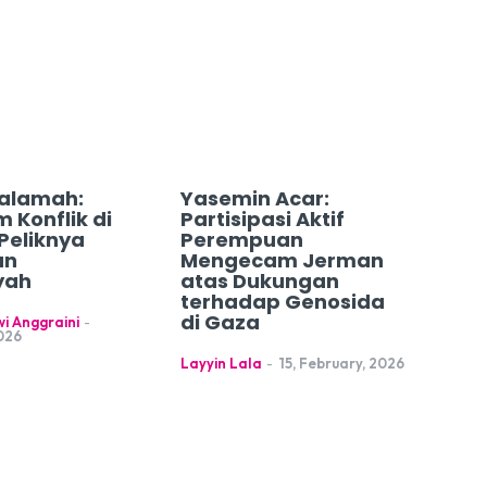
alamah:
Yasemin Acar:
 Konflik di
Partisipasi Aktif
Peliknya
Perempuan
an
Mengecam Jerman
yah
atas Dukungan
terhadap Genosida
di Gaza
i Anggraini
-
026
Layyin Lala
-
15, February, 2026