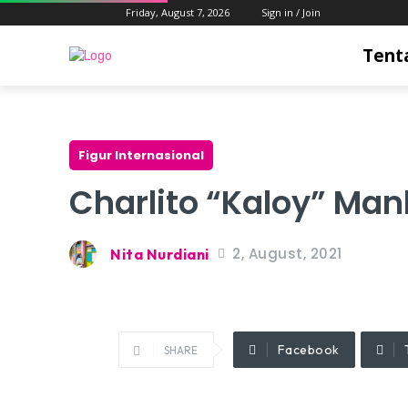
Friday, August 7, 2026
Sign in / Join
Tent
Figur Internasional
Charlito “Kaloy” Man
2, August, 2021
Nita Nurdiani
Facebook
SHARE