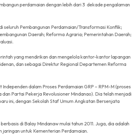
mbangun perdamaian dengan lebih dari 3 dekade pengalaman
 di seluruh Pembangunan Perdamaian/Transformasi Konflik;
n Pembangunan Daerah; Reforma Agraria; Pemerintahan Daerah;
luasi.
rintah yang mendirikan dan mengelola kantor-kantor lapangan
idenan, dan sebagai Direktur Regional Departemen Reforma
iat Independen dalam Proses Perdamaian GRP – RPM-M (proses
a dan Partai Pekerja Revolusioner Mindanao). Dia telah menjadi
-baru ini, dengan Sekolah Staf Umum Angkatan Bersenjata
 berbasis di Balay Mindanaw mulai tahun 2011. Juga, dia adalah
 jaringan untuk Kementerian Perdamaian.