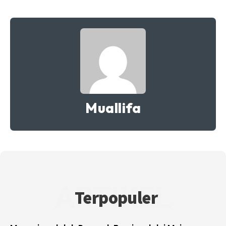
Muallifa
ARTIKEL
Terpopuler