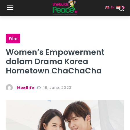
EN
ID
Film
Women’s Empowerment
dalam Drama Korea
Hometown ChaChaCha
18, June, 2023
Muallifa