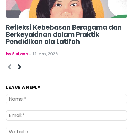
Refleksi Kebebasan Beragama dan
Berkeyakinan dalam Praktik
Pendidikan ala Latifah
Ivy Sudjana
-
12, May, 2026
LEAVE A REPLY
Na
Ema
Web