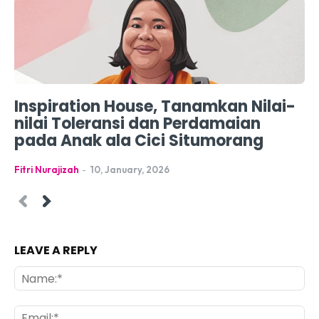
Inspiration House, Tanamkan Nilai-
nilai Toleransi dan Perdamaian
pada Anak ala Cici Situmorang
Fitri Nurajizah
-
10, January, 2026
LEAVE A REPLY
Na
Ema