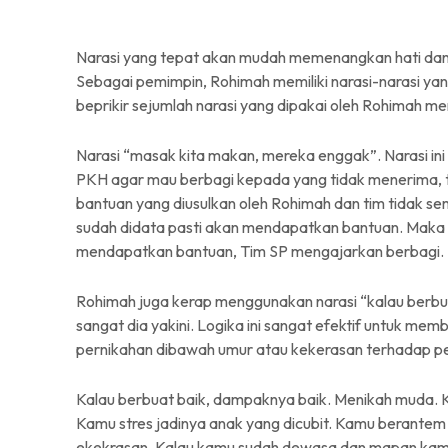
Narasi yang tepat akan mudah memenangkan hati dan pi
Sebagai pemimpin, Rohimah memiliki narasi-narasi ya
beprikir sejumlah narasi yang dipakai oleh Rohimah mem
Narasi “masak kita makan, mereka enggak”. Narasi in
PKH agar mau berbagi kepada yang tidak menerima, ta
bantuan yang diusulkan oleh Rohimah dan tim tidak 
sudah didata pasti akan mendapatkan bantuan. Maka
mendapatkan bantuan, Tim SP mengajarkan berbagi.
Rohimah juga kerap menggunakan narasi “kalau berbu
sangat dia yakini. Logika ini sangat efektif untuk 
pernikahan dibawah umur atau kekerasan terhadap pe
Kalau berbuat baik, dampaknya baik. Menikah muda. 
Kamu stres jadinya anak yang dicubit. Kamu berantem 
ekekrasan. Kalau kamu sudah dewasa dan mapan kamu t