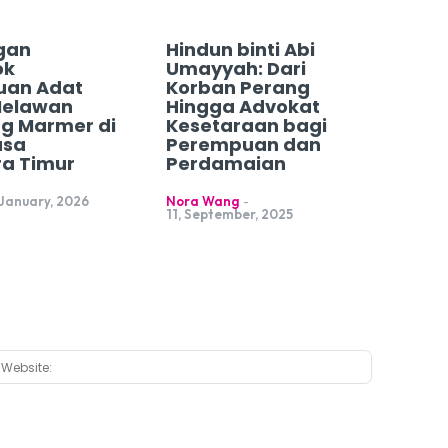
gan
Hindun binti Abi
ok
Umayyah: Dari
uan Adat
Korban Perang
Melawan
Hingga Advokat
g Marmer di
Kesetaraan bagi
usa
Perempuan dan
a Timur
Perdamaian
 January, 2026
Nora Wang
-
11, September, 2025
:*
Website: