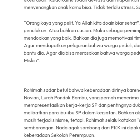
menyenangkan anak kamu bisa. Tidak terlalu stress. S
“Orang kaya yang pelit. Ya Allah kita doain biar seha
penolakan. Atau bahkan cacian. Maka sebagai pemimpi
mendoakan yang baik. Bahkan dia juga memotivasi ti
Agar mendapatkan pelajaran bahwa warga peduli, dan
bantu dia. Agar dia bisa merasakan bahwa warga pedul
Miskin”.
Rohimah sadar betul bahwa keberadaan dirinya karen
Novian, Lurah Pondok Bambu, yang pernah menerima 
mempresentasikan kerja-kerja SP dan pentingnya duku
melibatkan para ibu-ibu SP dalam kegiatan. Bahkan a
masih terjadi sinisme, tetapi, Rohimah selalu kataka
sembarangan. Nada agak sombong dari PKK ini dipak
keberadaan Sekolah Perempuan.