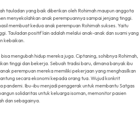
ah tauladan yang baik diberikan oleh Rohimah maupun anggota
itmen menyekolahkan anak perempuannya sampai jenjang tinggi.
hasil membuat kedua anak perempuan Rohimah sukses. Yaitu
gi. Tauladan positif lain adalah melalui anak-anak dan suami yang
n kebaikan.
ni bisa mengubah hidup mereka juga. Ciptaning, sohibnya Rohimah,
an tinggi dan bekerja. Sebuah tradisi baru, dimana banyak ibu
k- anak perempuan mereka memiliki pekerjaan yang menghasilkan
rgantung secara ekonomi kepada orang tua. Wujud konkrit
asa pandemi. Ibu-ibu menjadi penggerak untuk membantu Satgas
bangun solidaritas untuk keluarga isoman, memonitor pasien
tah dan sebagainya.