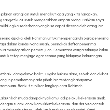
kiran orang lain untuk mengikuti apa yang kita harapkan.
ng sangat kuat untuk mengerakkan empati orang. Bahkan saya
iliki logika sederhana yang bisa cepat dicerna oleh orang lain.
i sering dipakai oleh Rohimah untuk mempengaruhi para penerima
pi dalam kondisi yang susah. Seringkali daftar penerima
semua mendapatkan persetujuan. Sementara warga tahunya kalau
 untuk tetap menjaga agar semua yang hidupnya kekurangan
at baik, dampaknya baik”. Logika hukum alam, sebab dan akibat
membangun pemahaman pada pihak lain tentang bahayanya
rempuan. Berikut cuplikan lengkap cara Rohimah
Kalau nikah muda dampaknya kamu jadi pelaku kekerasan anak.
dengan suami, anak kamu lihat kekerasan. dan dia bisa contoh
idak perlu stress. udah kasih makan yang bergizi. Kami