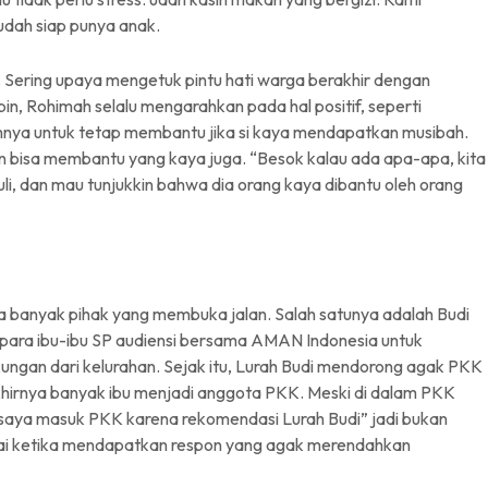
udah siap punya anak.
t”. Sering upaya mengetuk pintu hati warga berakhir dengan
n, Rohimah selalu mengarahkan pada hal positif, seperti
mnya untuk tetap membantu jika si kaya mendapatkan musibah.
 bisa membantu yang kaya juga. “Besok kalau ada apa-apa, kita
i, dan mau tunjukkin bahwa dia orang kaya dibantu oleh orang
a banyak pihak yang membuka jalan. Salah satunya adalah Budi
para ibu-ibu SP audiensi bersama AMAN Indonesia untuk
ngan dari kelurahan. Sejak itu, Lurah Budi mendorong agak PKK
khirnya banyak ibu menjadi anggota PKK. Meski di dalam PKK
n “saya masuk PKK karena rekomendasi Lurah Budi” jadi bukan
ai ketika mendapatkan respon yang agak merendahkan