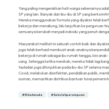
Yang paling mengerakkan hati warga sebenarnya adal
SP yang lain. Banyak dari ibu-ibu di SP yang berkom
Mereka menggunakan formula yang diyakini telah ber
bekerja dan menabung, lalu lanjutkan ke perguruan ting
semuanya berubah menjadi individu yang penuh denga
Masyarakat melihat ini sebuah contoh baik dan diyaki
juga telah berhasil membuat anak-anaknya berpendidik
bekerja di rumah sebagai ibu rumah tangga, kini ana
uang. Sehingga ketika menikah, mereka tidak lagi be
tauladan juga ditunjukkan pada ibu-ibu SP selama m
Covid, melakukan disinfektan, pendidikan publik, mem
isoman, memastikan distribusi bantuan tunai pemerin
#nikahmuda
#sekolahperempuan