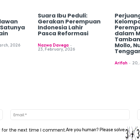
Suara Ibu Peduli:
Perjuan
lawan
Gerakan Perempuan
Kelomp
h Satunya
Indonesia Lahir
Peremp
ain
Pasca Reformasi
dalam 
Tamban
Mollo, N
arch, 2026
Nazwa Davega
-
23, February, 2026
Tenggar
Arifah
-
20,
Name:*
Email
r for the next time I comment.
Are you human? Please solve: