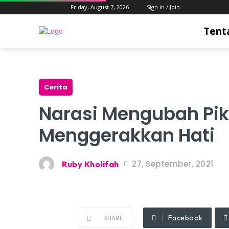
Friday, August 7, 2026
Sign in / Join
Tent
Cerita
Narasi Mengubah Pik
Menggerakkan Hati
27, September, 2021
Ruby Kholifah
Facebook
SHARE