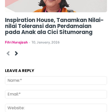
Inspiration House, Tanamkan Nilai-
nilai Toleransi dan Perdamaian
pada Anak ala Cici Situmorang
Fitri Nurajizah
-
10, January, 2026
LEAVE A REPLY
Na
Ema
Web