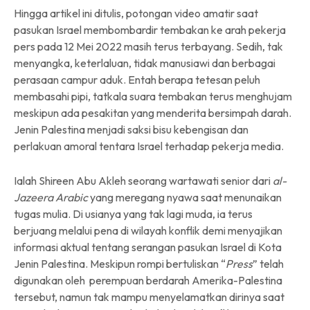
Hingga artikel ini ditulis, potongan video amatir saat
pasukan Israel membombardir tembakan ke arah pekerja
pers pada 12 Mei 2022 masih terus terbayang. Sedih, tak
menyangka, keterlaluan, tidak manusiawi dan berbagai
perasaan campur aduk. Entah berapa tetesan peluh
membasahi pipi, tatkala suara tembakan terus menghujam
meskipun ada pesakitan yang menderita bersimpah darah.
Jenin Palestina menjadi saksi bisu kebengisan dan
perlakuan amoral tentara Israel terhadap pekerja media.
Ialah Shireen Abu Akleh seorang wartawati senior dari
al-
Jazeera Arabic
yang meregang nyawa saat menunaikan
tugas mulia. Di usianya yang tak lagi muda, ia terus
berjuang melalui pena di wilayah konflik demi menyajikan
informasi aktual tentang serangan pasukan Israel di Kota
Jenin Palestina. Meskipun rompi bertuliskan “
Press
” telah
digunakan oleh perempuan berdarah Amerika-Palestina
tersebut, namun tak mampu menyelamatkan dirinya saat