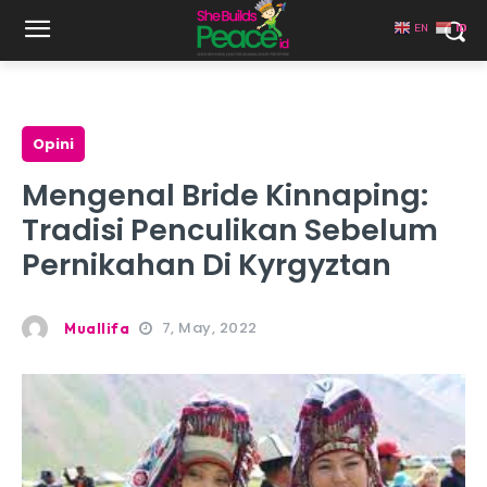
EN
ID
Opini
Mengenal Bride Kinnaping:
Tradisi Penculikan Sebelum
Pernikahan Di Kyrgyztan
7, May, 2022
Muallifa