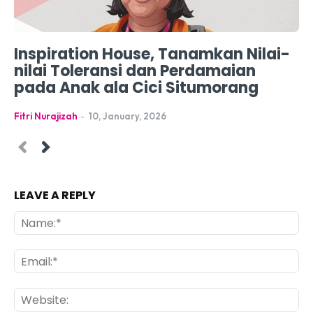
Inspiration House, Tanamkan Nilai-
nilai Toleransi dan Perdamaian
pada Anak ala Cici Situmorang
Fitri Nurajizah
-
10, January, 2026
LEAVE A REPLY
Na
Ema
Web