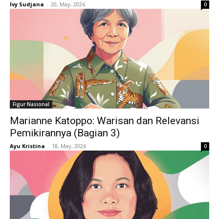
Ivy Sudjana
-
20, May, 2026
0
Figur Nasional
Marianne Katoppo: Warisan dan Relevansi
Pemikirannya (Bagian 3)
Ayu Kristina
-
18, May, 2026
0