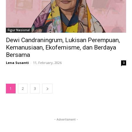
Figur Nasional
Dewi Candraningrum, Lukisan Perempuan,
Kemanusiaan, Ekofemisme, dan Berdaya
Bersama
Lena Susanti
-
11, February, 2026
0
1
2
3
- Advertisment -