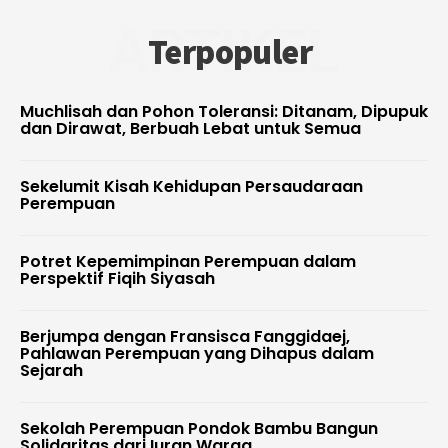
ARTIKEL
Terpopuler
Muchlisah dan Pohon Toleransi: Ditanam, Dipupuk
dan Dirawat, Berbuah Lebat untuk Semua
Sekelumit Kisah Kehidupan Persaudaraan
Perempuan
Potret Kepemimpinan Perempuan dalam
Perspektif Fiqih Siyasah
Berjumpa dengan Fransisca Fanggidaej,
Pahlawan Perempuan yang Dihapus dalam
Sejarah
Sekolah Perempuan Pondok Bambu Bangun
Solidaritas dari Iuran Warga