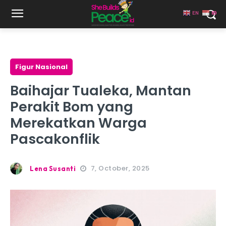
EN
ID
Figur Nasional
Baihajar Tualeka, Mantan
Perakit Bom yang
Merekatkan Warga
Pascakonflik
7, October, 2025
Lena Susanti