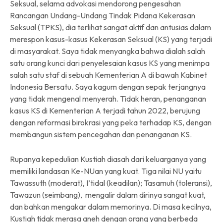
Seksual, selama advokasi mendorong pengesahan
Rancangan Undang-Undang Tindak Pidana Kekerasan
Seksual (TPKS), dia terlihat sangat aktif dan antusias dalam
merespon kasus-kasus Kekerasan Seksual (KS) yang terjadi
di masyarakat. Saya tidak menyangka bahwa dialah salah
satu orang kunci dari penyelesaian kasus KS yang menimpa
salah satu staf di sebuah Kementerian A di bawah Kabinet
Indonesia Bersatu. Saya kagum dengan sepak terjangnya
yang tidak mengenal menyerah. Tidak heran, penanganan
kasus KS di Kementerian A terjadi tahun 2022, berujung
dengan reformasi birokrasi yang peka terhadap KS, dengan
membangun sistem pencegahan dan penanganan KS.
Rupanya kepedulian Kustiah diasah dari keluarganya yang
memiliki landasan Ke-NUan yang kuat. Tiga nilai NU yaitu
Tawassuth (moderat), I’tidal (keadilan); Tasamuh (toleransi),
Tawazun (seimbang), m
engalir dalam dirinya sangat kuat,
dan bahkan mengakar dalam memorinya. Di masa kecilnya,
Kustiah tidak merasa aneh dengan orang yang berbeda