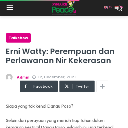
EN
ID
Talkshow
Erni Watty: Perempuan dan
Perlawanan Nir Kekerasan
12, December, 2021
Admin
Facebook
Twitter
Siapa yang tak kenal Danau Poso?
Selain dari perayaan yang meriah tiap tahun dalam
kemasan Festival Danau Poso, wilayah ini juga terkenal