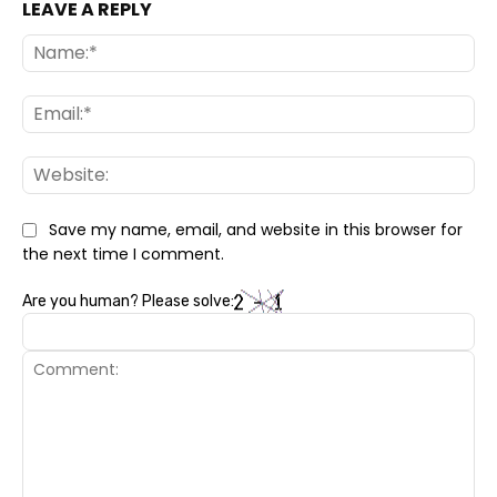
LEAVE A REPLY
Na
Ema
Web
Save my name, email, and website in this browser for
the next time I comment.
Are you human? Please solve: