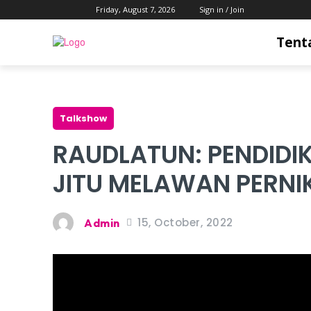
Friday, August 7, 2026
Sign in / Join
Tent
Talkshow
RAUDLATUN: PENDIDI
JITU MELAWAN PERN
15, October, 2022
Admin