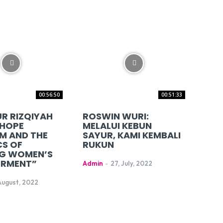
00:56:50
00:51:33
R RIZQIYAH
ROSWIN WURI:
 HOPE
MELALUI KEBUN
M AND THE
SAYUR, KAMI KEMBALI
S OF
RUKUN
G WOMEN’S
RMENT”
Admin
-
27, July, 2022
 August, 2022