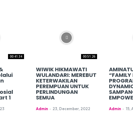
00:41:34
00:51:26
 &
WIWIK HIKMAWATI
AMINATU
lalui
WULANDARI: MEREBUT
“FAMILY
in
KETERWAKILAN
PROGRA
PEREMPUAN UNTUK
DYNAMIC
osial
PERLINDUNGAN
SAMPAN
rt 1
SEMUA
EMPOWE
023
Admin
-
23, December, 2022
Admin
-
15,