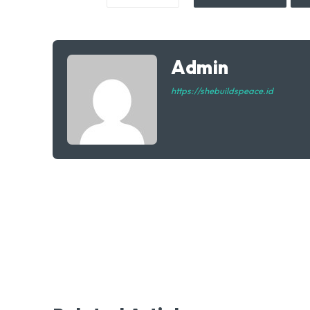
Admin
https://shebuildspeace.id