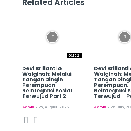
Related Articles
00:50:21
Devi Brilianti &
Devi Brilianti
Walginah: Melalui
Walginah: Me
Tangan Dingin
Tangan Ding
Perempuan,
Perempuan,
Reintegrasi Sosial
Reintegrasi S
Terwujud Part 2
Terwujud – Pa
Admin
-
25, August, 2023
Admin
-
26, July, 2