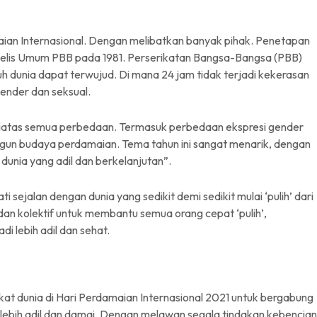
aian Internasional. Dengan melibatkan banyak pihak. Penetapan
ajelis Umum PBB pada 1981. Perserikatan Bangsa-Bangsa (PBB)
ruh dunia dapat terwujud. Di mana 24 jam tidak terjadi kekerasan
ender dan seksual.
diatas semua perbedaan. Termasuk perbedaan ekspresi gender
ngun budaya perdamaian. Tema tahun ini sangat menarik, dengan
unia yang adil dan berkelanjutan”.
i sejalan dengan dunia yang sedikit demi sedikit mulai ‘pulih’ dari
f dan kolektif untuk membantu semua orang cepat ‘pulih’,
 lebih adil dan sehat.
kat dunia di Hari Perdamaian Internasional 2021 untuk bergabung
lebih adil dan damai. Dengan melawan segala tindakan kebencian