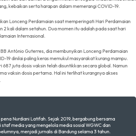
yang, kebaikan serta harapan dalam memerangi COVID-19.
yikan Lonceng Perdamaian saat memperingati Hari Perdamaian
n 2 kali dalam setahun. Dua momen itu adalah pada saat hari
amaian Internasional.
al PBB António Guterres, dia membunyikan Lonceng Perdamaian
D-19 dinilai paling keras memukul masyarakat kurang mampu.
i 687 juta dosis vaksin telah disuntikkan secara global. Namun
a vaksin dosis pertama. Hal ini terlihat kurangnya akses
.
pena Nurdiani Latifah. Sejak 2019, bergabung bersama
 staf media yang mengelola media sosial WGWC dan
mnya, menjadi jurnalis di Bandung selama 3 tahun.