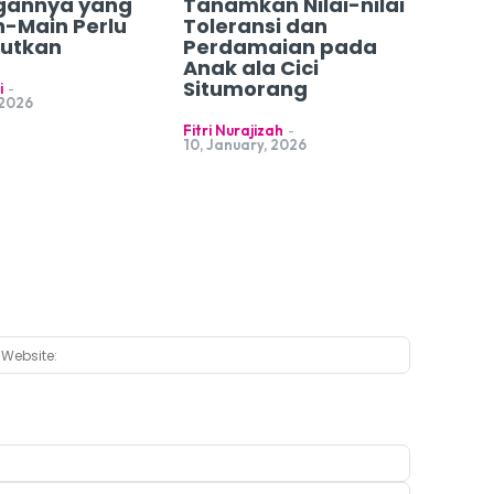
gannya yang
Tanamkan Nilai-nilai
n-Main Perlu
Toleransi dan
jutkan
Perdamaian pada
Anak ala Cici
Situmorang
i
-
 2026
Fitri Nurajizah
-
10, January, 2026
:*
Website: