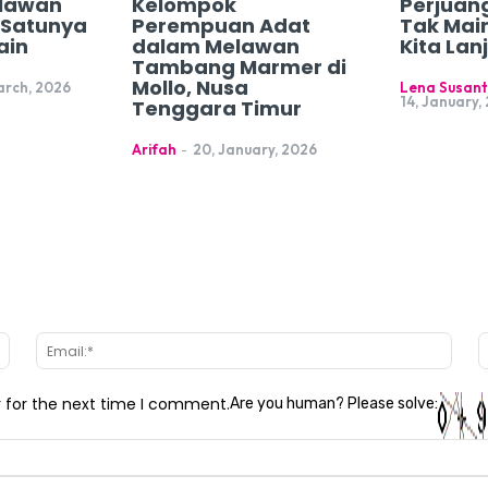
lawan
Kelompok
Perjuan
h Satunya
Perempuan Adat
Tak Mai
ain
dalam Melawan
Kita Lan
Tambang Marmer di
Mollo, Nusa
arch, 2026
Lena Susant
14, January,
Tenggara Timur
Arifah
-
20, January, 2026
Name:*
Email
r for the next time I comment.
Are you human? Please solve: