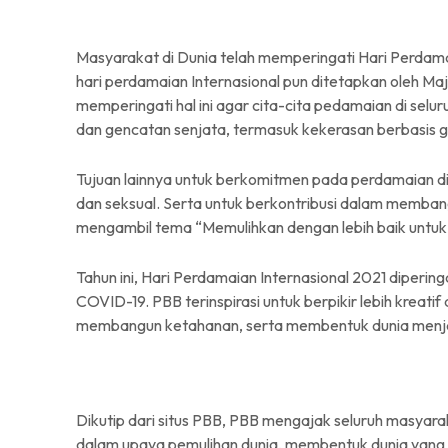
Masyarakat di Dunia telah memperingati Hari Perdam
hari perdamaian Internasional pun ditetapkan oleh M
memperingati hal ini agar cita-cita pedamaian di selu
dan gencatan senjata, termasuk kekerasan berbasis g
Tujuan lainnya untuk berkomitmen pada perdamaian 
dan seksual. Serta untuk berkontribusi dalam memba
mengambil tema “Memulihkan dengan lebih baik untuk d
Tahun ini, Hari Perdamaian Internasional 2021 diperingat
COVID-19. PBB terinspirasi untuk berpikir lebih kreati
membangun ketahanan, serta membentuk dunia menjadi
Dikutip dari situs PBB, PBB mengajak seluruh masyara
dalam upaya pemulihan dunia, membentuk dunia yang 