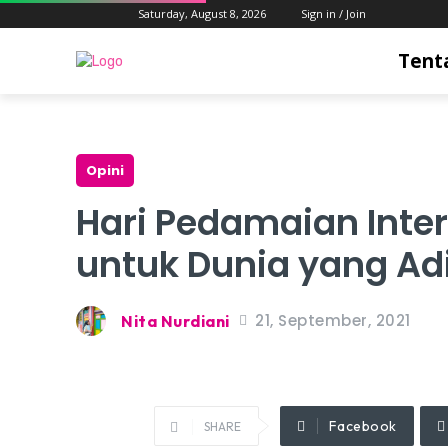
Saturday, August 8, 2026
Sign in / Join
Tent
Opini
Hari Pedamaian Inte
untuk Dunia yang Adi
21, September, 2021
Nita Nurdiani
Facebook
SHARE