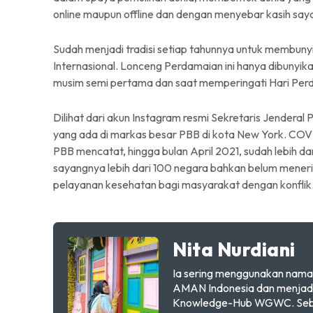
online maupun offline dan dengan menyebar kasih sa
Sudah menjadi tradisi setiap tahunnya untuk membun
Internasional. Lonceng Perdamaian ini hanya dibunyika
musim semi pertama dan saat memperingati Hari Perd
Dilihat dari akun Instagram resmi Sekretaris Jender
yang ada di markas besar PBB di kota New York. COVI
PBB mencatat, hingga bulan April 2021, sudah lebih dar
sayangnya lebih dari 100 negara bahkan belum menerim
pelayanan kesehatan bagi masyarakat dengan konflik
Nita Nurdiani
Ia sering menggunakan nama 
AMAN Indonesia dan menjadi
Knowledge-Hub WGWC. Sebelu