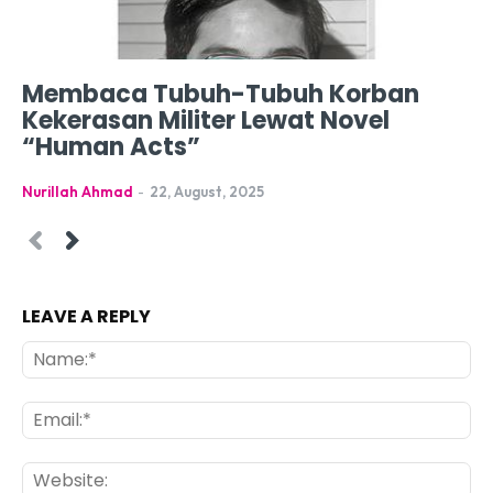
Membaca Tubuh-Tubuh Korban
Kekerasan Militer Lewat Novel
“Human Acts”
Nurillah Ahmad
-
22, August, 2025
LEAVE A REPLY
Na
Ema
Web