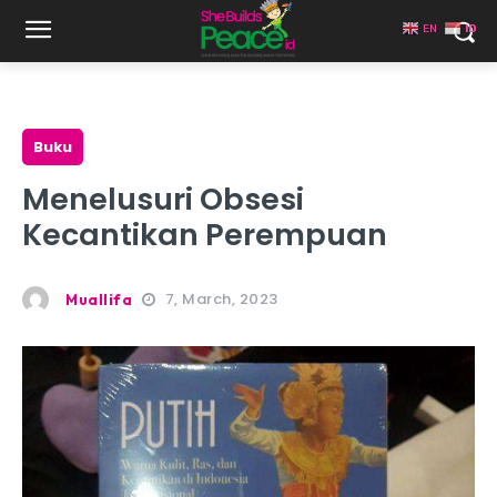
EN
ID
Buku
Menelusuri Obsesi
Kecantikan Perempuan
7, March, 2023
Muallifa