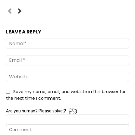
LEAVE A REPLY
Na
Ema
Web
Save my name, email, and website in this browser for
the next time I comment.
Are you human? Please solve: