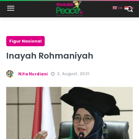
EN
ID
Figur Nasional
Inayah Rohmaniyah
2, August, 2021
Nita Nurdiani