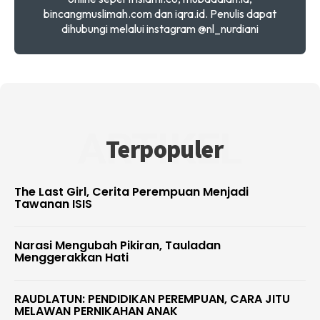
bincangmuslimah.com dan iqra.id. Penulis dapat
dihubungi melalui instagram @nl_nurdiani
ARTIKEL
Terpopuler
The Last Girl, Cerita Perempuan Menjadi
Tawanan ISIS
Narasi Mengubah Pikiran, Tauladan
Menggerakkan Hati
RAUDLATUN: PENDIDIKAN PEREMPUAN, CARA JITU
MELAWAN PERNIKAHAN ANAK