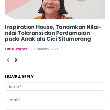
Inspiration House, Tanamkan Nilai-
nilai Toleransi dan Perdamaian
pada Anak ala Cici Situmorang
Fitri Nurajizah
-
10, January, 2026
LEAVE A REPLY
Na
Ema