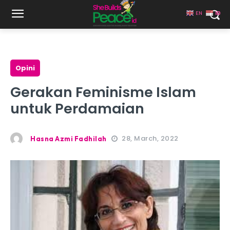
EN
ID
Opini
Gerakan Feminisme Islam
untuk Perdamaian
28, March, 2022
Hasna Azmi Fadhilah