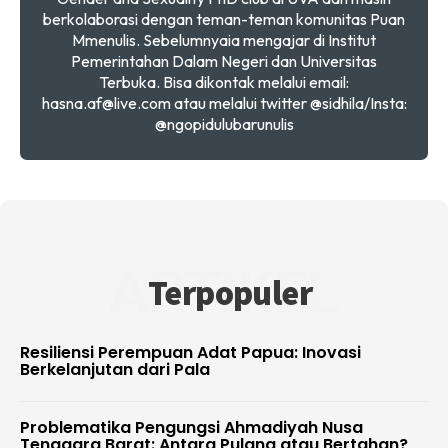
berkolaborasi dengan teman-teman komunitas Puan
Mmenulis. Sebelumnyaia mengajar di Institut
Pemerintahan Dalam Negeri dan Universitas
Terbuka. Bisa dikontak melalui email:
hasna.af@live.com atau melalui twitter @sidhila/Insta:
@ngopidulubarunulis
ARTIKEL
Terpopuler
Resiliensi Perempuan Adat Papua: Inovasi
Berkelanjutan dari Pala
Problematika Pengungsi Ahmadiyah Nusa
Tenggara Barat: Antara Pulang atau Bertahan?