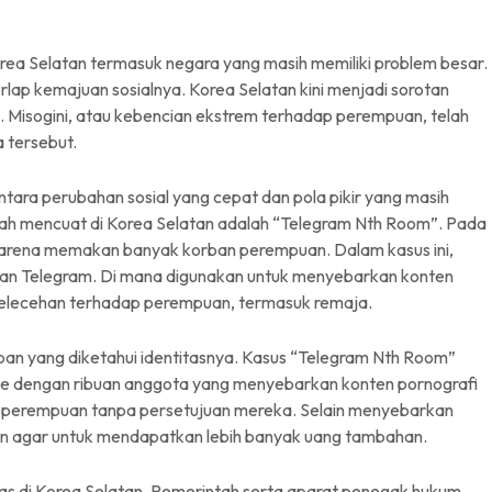
ea Selatan termasuk negara yang masih memiliki problem besar.
lap kemajuan sosialnya. Korea Selatan kini menjadi sorotan
. Misogini, atau kebencian ekstrem terhadap perempuan, telah
 tersebut.
tara perubahan sosial yang cepat dan pola pikir yang masih
nah mencuat di Korea Selatan adalah “Telegram Nth Room”. Pada
karena memakan banyak korban perempuan. Dalam kasus ini,
esan Telegram. Di mana digunakan untuk menyebarkan konten
pelecehan terhadap perempuan, termasuk remaja.
an yang diketahui identitasnya. Kasus “Telegram Nth Room”
ne dengan ribuan anggota yang menyebarkan konten pornografi
p perempuan tanpa persetujuan mereka. Selain menyebarkan
ban agar untuk mendapatkan lebih banyak uang tambahan.
uas di Korea Selatan. Pemerintah serta aparat penegak hukum