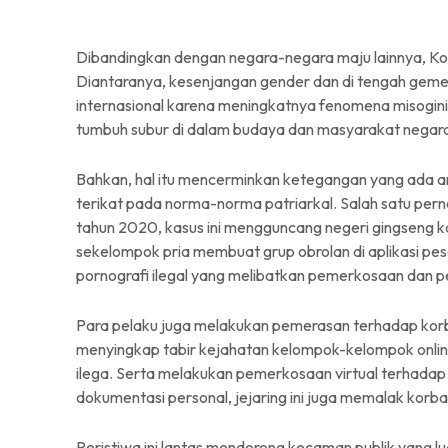
Dibandingkan dengan negara-negara maju lainnya, Kor
Diantaranya, kesenjangan gender dan di tengah gemer
internasional karena meningkatnya fenomena misogini
tumbuh subur di dalam budaya dan masyarakat negara
Bahkan, hal itu mencerminkan ketegangan yang ada an
terikat pada norma-norma patriarkal. Salah satu per
tahun 2020, kasus ini mengguncang negeri gingseng 
sekelompok pria membuat grup obrolan di aplikasi p
pornografi ilegal yang melibatkan pemerkosaan dan 
Para pelaku juga melakukan pemerasan terhadap korb
menyingkap tabir kejahatan kelompok-kelompok onli
ilega. Serta melakukan pemerkosaan virtual terhada
dokumentasi personal, jejaring ini juga memalak kor
Peristiwa ini lantas mendorong kecaman publik yang l