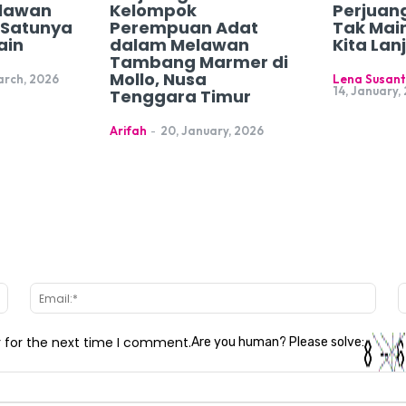
lawan
Kelompok
Perjuan
h Satunya
Perempuan Adat
Tak Mai
ain
dalam Melawan
Kita Lan
Tambang Marmer di
Mollo, Nusa
arch, 2026
Lena Susant
14, January,
Tenggara Timur
Arifah
-
20, January, 2026
Name:*
Email
r for the next time I comment.
Are you human? Please solve: