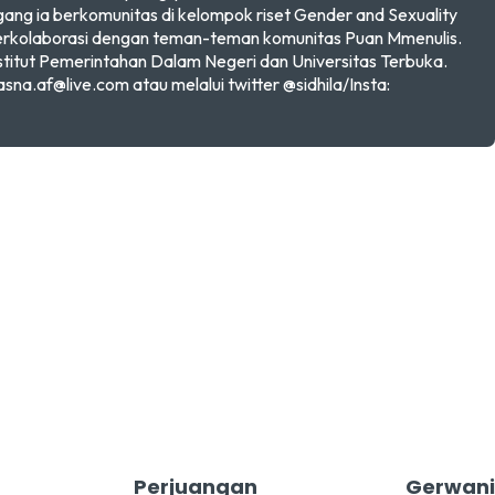
gang ia berkomunitas di kelompok riset Gender and Sexuality
berkolaborasi dengan teman-teman komunitas Puan Mmenulis.
stitut Pemerintahan Dalam Negeri dan Universitas Terbuka.
asna.af@live.com atau melalui twitter @sidhila/Insta:
Perjuangan
Gerwani