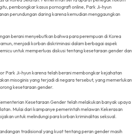
gitu, pembongkar kasus pornografi online, Park Ji-hyun
lanan perundungan daring karena kemudian menggaungkan
 dengan berani menyebutkan bahwa para perempuan di Korea
 Namun, menjadi korban diskriminasi dalam berbagai aspek
emicu untuk memperluas diskusi tentang kesetaraan gender dan
lapor Park Ji-hyun karena telah berani membongkar kejahatan
kan misoginis yang terjadi di negara tersebut, yang memerlukan
dorong kesetaraan gender.
i Kementerian Kesetaraan Gender telah melakukan banyak upaya
latan. Mulai dari kampanye pemerintah melawan Kekerasan
kan untuk melindungi para korban kriminalitas seksual.
Pandangan tradisional yang kuat tentang peran gender masih