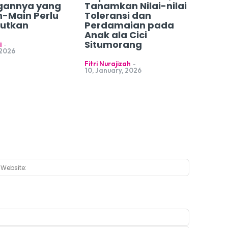
gannya yang
Tanamkan Nilai-nilai
n-Main Perlu
Toleransi dan
jutkan
Perdamaian pada
Anak ala Cici
Situmorang
i
-
 2026
Fitri Nurajizah
-
10, January, 2026
:*
Website: