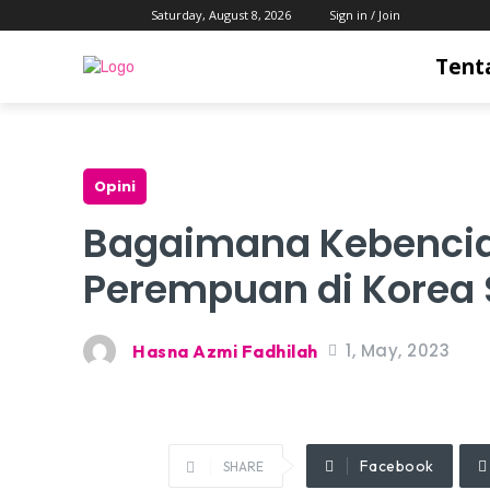
Saturday, August 8, 2026
Sign in / Join
Tent
Opini
Bagaimana Kebencia
Perempuan di Korea 
1, May, 2023
Hasna Azmi Fadhilah
Facebook
SHARE