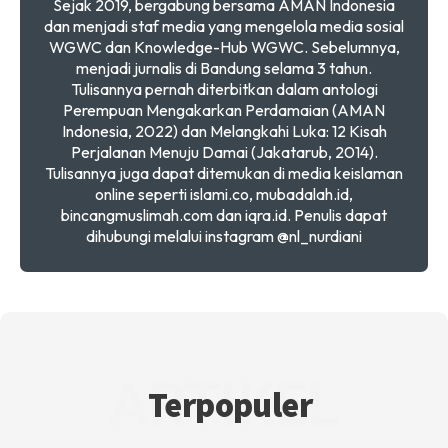
Sejak 2019, bergabung bersama AMAN Indonesia
dan menjadi staf media yang mengelola media sosial
WGWC dan Knowledge-Hub WGWC. Sebelumnya,
menjadi jurnalis di Bandung selama 3 tahun.
Tulisannya pernah diterbitkan dalam antologi
Perempuan Mengakarkan Perdamaian (AMAN
Indonesia, 2022) dan Melangkahi Luka: 12 Kisah
Perjalanan Menuju Damai (Jakatarub, 2014).
Tulisannya juga dapat ditemukan di media keislaman
online seperti islami.co, mubadalah.id,
bincangmuslimah.com dan iqra.id. Penulis dapat
dihubungi melalui instagram @nl_nurdiani
ARTIKEL
Terpopuler