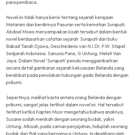
para pembaca.
Novel ini tidak hanya berisi tentang sejarah kerajaan
Mataram dan berdirinya Pasuran serta kematian Surapati.
Abdoel Moeis menyampaikan kisah tersebut dalam bentuk
novel berdasarkan catatan sejarah Surapati dari buku
Babad Tanah Djawa, Geschiedenis van N.I.Dr. F.W. Stapel.
Sedjarah Indonesia. Sanusia Pane, Si Untung, Melati Van
Jaya. Dalam Novel ‘Surapati’ penulis menggambarkan
secara detail gambaran sejarah kekuasaan Belanda yang
berakibat pada penolakan hubungan gadis Belanda dengan
pribumi.
Sepertinya, melihat kasta antara orang Belanda dengan
pribumi, sangat jelas terlihat dalam novel ini. Hal tersebut
terlihat ketika Kapten Moor mengetahui bahwa anaknya,
Suzane sudah menikah dengan seorang budak, yakni
Untung. Alkisah, pada zaman penjajahan, hiduplah seorang
budak dari Bali yang bernama si Untung. Ia dipelihara oleh