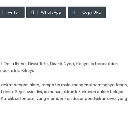
Twitter
WhatsApp
Copy URL
Desa Ihithe, Divisi Tetu, Distrik Nyeri, Kenya. Ia berasal dari
mpok etnis Kikuyu.
g dekat dengan alam, tempat ia mulai mengenal pentingnya tanah,
 desa. Sejak usia dini, ia menunjukkan ketekunan dalam belajar
 Katolik setempat, yang memberikan dasar pendidikan awal yang