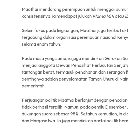
Maathai mendorong perempuan untuk menggali sumur, 
konsistensinya, ia mendapat julukan
Mama Miti
atau
I
Selain fokus pada lingkungan, Maathai juga terlibat akti
tergabung dalam organisasi perempuan nasional Ken
selama enam tahun.
Pada masa yang sama, ia juga mendirikan Gerakan Sab
menjadi anggota Dewan Penasihat Perlucutan Senja
tantangan berat, termasuk penahanan dan serangan fisi
pentingnya adalah penyelamatan Taman Uhuru di Nair
pemerintah.
Perjuangan politik Maathai berlanjut dengan pencalon
tidak berhasil terpilih. Namun, pada pemilu Desembe
dukungan suara sebesar 98%. Setahun kemudian, ia d
dan Margasatwa. Ia juga mendirikan partai politik be