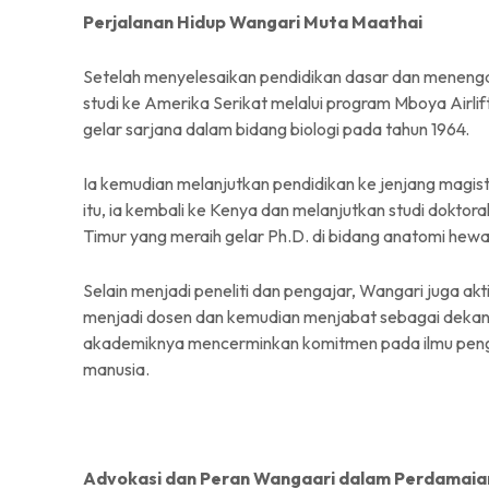
Perjalanan Hidup Wangari Muta Maathai
Setelah menyelesaikan pendidikan dasar dan meneng
studi ke Amerika Serikat melalui program Mboya Airlif
gelar sarjana dalam bidang biologi pada tahun 1964.
Ia kemudian melanjutkan pendidikan ke jenjang magister
itu, ia kembali ke Kenya dan melanjutkan studi doktora
Timur yang meraih gelar Ph.D. di bidang anatomi hewa
Selain menjadi peneliti dan pengajar, Wangari juga akt
menjadi dosen dan kemudian menjabat sebagai dekan 
akademiknya mencerminkan komitmen pada ilmu peng
manusia.
Advokasi dan Peran Wangaari dalam Perdamaia