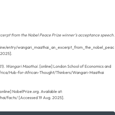
cerpt from the Nobel Peace Prize winner’s acceptance speech
.
gazine/entry/wangari_maathai_an_excerpt_from_the_nobel_peac
 2025].
21).
Wangari Maathai
. [online] London School of Economics and
uk/africa/Hub-for-African-Thought/Thinkers/Wangari-Maathai
[online] NobelPrize.org. Available at:
ai/facts/ [Accessed 19 Aug. 2025].