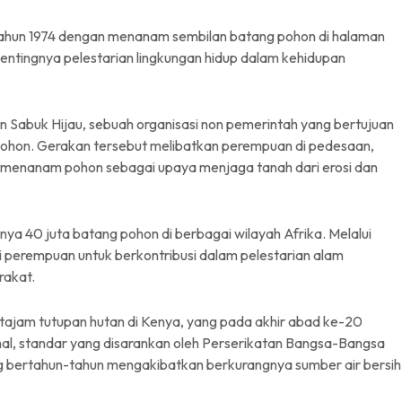
ahun 1974 dengan menanam sembilan batang pohon di halaman
pentingnya pelestarian lingkungan hidup dalam kehidupan
n Sabuk Hijau, sebuah organisasi non pemerintah yang bertujuan
pohon. Gerakan tersebut melibatkan perempuan di pedesaan,
 menanam pohon sebagai upaya menjaga tanah dari erosi dan
ya 40 juta batang pohon di berbagai wilayah Afrika. Melalui
 perempuan untuk berkontribusi dalam pelestarian alam
rakat.
tajam tutupan hutan di Kenya, yang pada akhir abad ke-20
al, standar yang disarankan oleh Perserikatan Bangsa-Bangsa
ng bertahun-tahun mengakibatkan berkurangnya sumber air bersih