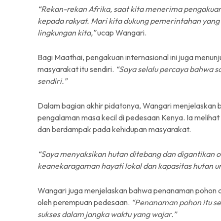
“Rekan-rekan Afrika, saat kita menerima pengakuan
kepada rakyat. Mari kita dukung pemerintahan yang d
lingkungan kita,”
ucap Wangari.
Bagi Maathai, pengakuan internasional ini juga menun
masyarakat itu sendiri.
“Saya selalu percaya bahwa so
sendiri.”
Dalam bagian akhir pidatonya, Wangari menjelaskan ba
pengalaman masa kecil di pedesaan Kenya. Ia meli
dan berdampak pada kehidupan masyarakat.
“Saya menyaksikan hutan ditebang dan digantikan
keanekaragaman hayati lokal dan kapasitas hutan un
Wangari juga menjelaskan bahwa penanaman pohon ad
oleh perempuan pedesaan.
“Penanaman pohon itu se
sukses dalam jangka waktu yang wajar.”