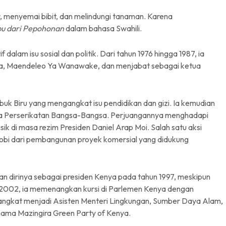
menyemai bibit, dan melindungi tanaman. Karena
bu dari Pepohonan
dalam bahasa Swahili.
f dalam isu sosial dan politik. Dari tahun 1976 hingga 1987, ia
ya, Maendeleo Ya Wanawake, dan menjabat sebagai ketua
uk Biru yang mengangkat isu pendidikan dan gizi. Ia kemudian
ta Perserikatan Bangsa-Bangsa. Perjuangannya menghadapi
k di masa rezim Presiden Daniel Arap Moi. Salah satu aksi
obi dari pembangunan proyek komersial yang didukung
an dirinya sebagai presiden Kenya pada tahun 1997, meskipun
r 2002, ia memenangkan kursi di Parlemen Kenya dengan
iangkat menjadi Asisten Menteri Lingkungan, Sumber Daya Alam,
rnama Mazingira Green Party of Kenya.