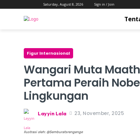
Saturday, August 8, 2026
Sign in / Join
Tent
Figur Internasional
Wangari Muta Maatha
Pertama Peraih Nobe
Lingkungan
23, November, 2025
Layyin Lala
Ilustrasi oleh: @Semburatsrengenge