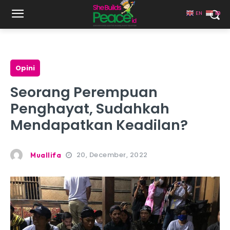
EN
ID
Opini
Seorang Perempuan
Penghayat, Sudahkah
Mendapatkan Keadilan?
20, December, 2022
Muallifa