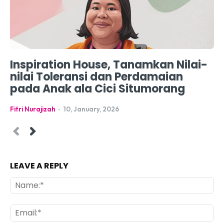
Inspiration House, Tanamkan Nilai-
nilai Toleransi dan Perdamaian
pada Anak ala Cici Situmorang
Fitri Nurajizah
-
10, January, 2026
LEAVE A REPLY
Na
Ema