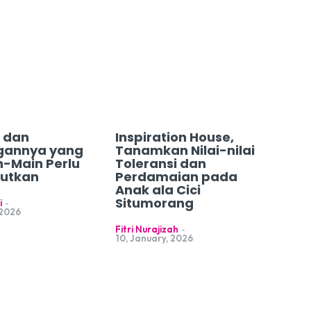
 dan
Inspiration House,
gannya yang
Tanamkan Nilai-nilai
n-Main Perlu
Toleransi dan
jutkan
Perdamaian pada
Anak ala Cici
Situmorang
i
-
 2026
Fitri Nurajizah
-
10, January, 2026