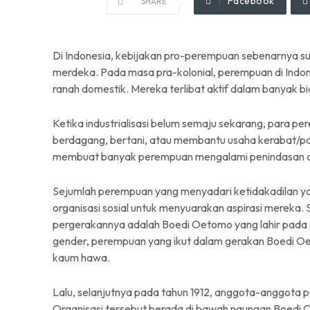
Facebook
SHARE
Di Indonesia, kebijakan pro-perempuan sebenarnya su
merdeka. Pada masa pra-kolonial, perempuan di Indone
ranah domestik. Mereka terlibat aktif dalam banyak bid
Ketika industrialisasi belum semaju sekarang, para pe
berdagang, bertani, atau membantu usaha kerabat/pa
membuat banyak perempuan mengalami penindasan dan 
Sejumlah perempuan yang menyadari ketidakadilan y
organisasi sosial untuk menyuarakan aspirasi mereka
pergerakannya adalah Boedi Oetomo yang lahir pada t
gender, perempuan yang ikut dalam gerakan Boedi 
kaum hawa.
Lalu, selanjutnya pada tahun 1912, anggota-anggota
Organisasi tersebut berada di bawah naungan Boedi O