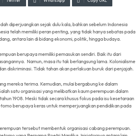
Twitter
WhatsApp
Copy URL
dah diperjuangkan sejak dulu kala, bahkan sebelum Indonesia
sia telah memiliki peran penting, yang tidak hanya sebatas pada
ang, antara lain di bidang ekonomi, politik, hingga budaya.
rempuan berupaya memiliki pemasukan sendiri. Baik itu dari
sangannya. Namun, masa itu tak berlangsung lama. Kolonialisme
diskriminasi. Tidak tahan akan perlakuan buruk dari penjajah.
ang mereka terima. Kemudian, mulai bergabung ke dalam
. Salah satu organisasi yang melibatkan kaum perempuan dalam
ahun 1908. Meski tidak secara khusus fokus pada isu kesetaraan
Oetomo berupaya keras untuk memperjuangkan pendidikan pada
 perempuan tersebut membentuk organisasi cabang perempuan.
etomo yang Bernama Poetri Mardika. Inisiatornya antara lain