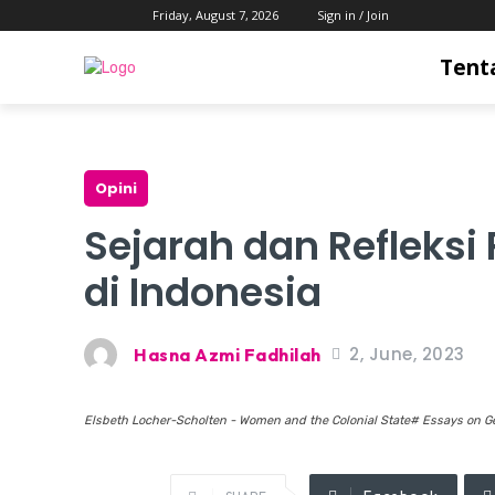
Friday, August 7, 2026
Sign in / Join
Tent
Opini
Sejarah dan Refleks
di Indonesia
2, June, 2023
Hasna Azmi Fadhilah
Elsbeth Locher-Scholten - Women and the Colonial State# Essays on G