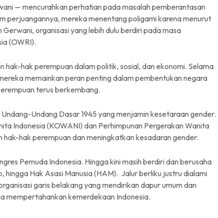
rwani — mencurahkan perhatian pada masalah pemberantasan
dalam perjuangannya, mereka menentang poligami karena menurut
 Gerwani, organisasi yang lebih dulu berdiri pada masa
sia (OWRI).
 hak-hak perempuan dalam politik, sosial, dan ekonomi. Selama
, mereka memainkan peran penting dalam pembentukan negara
 perempuan terus berkembang.
n Undang-Undang Dasar 1945 yang menjamin kesetaraan gender.
anita Indonesia (KOWANI) dan Perhimpunan Pergerakan Wanita
n hak-hak perempuan dan meningkatkan kesadaran gender.
es Pemuda Indonesia. Hingga kini masih berdiri dan berusaha
, hingga Hak Asasi Manusia (HAM). Jalur berliku justru dialami
rganisasi garis belakang yang mendirikan dapur umum dan
saha mempertahankan kemerdekaan Indonesia.