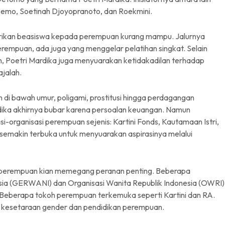
emo, Soetinah Djoyopranoto, dan Roekmini.
rikan beasiswa kepada perempuan kurang mampu. Jalurnya
rempuan, ada juga yang menggelar pelatihan singkat. Selain
 Poetri Mardika juga menyuarakan ketidakadilan terhadap
ajalah.
n di bawah umur, poligami, prostitusi hingga perdagangan
dika akhirnya bubar karena persoalan keuangan. Namun
-organisasi perempuan sejenis: Kartini Fonds, Kautamaan Istri,
an semakin terbuka untuk menyuarakan aspirasinya melalui
perempuan kian memegang peranan penting. Beberapa
sia (GERWANI) dan Organisasi Wanita Republik Indonesia (OWRI)
Beberapa tokoh perempuan terkemuka seperti Kartini dan RA.
n kesetaraan gender dan pendidikan perempuan.