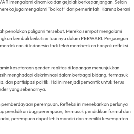
RWARI mengalami dinamika dan gejolak berkepanjangan. Selain
ereka juga mengalami “boikot” dari pemerintah. Karena berani
lah penolakan poligami tersebut. Mereka sempat mengalami
ngkan kembali keikutsertaannya dalam PERWARI. Perjuangan
erdekaan di Indonesia tadi telah memberikan banyak refleksi
in kesetaraan gender, realitas di lapangan menunjukkan
ih menghadapi diskriminasi dalam berbagai bidang, termasuk
dan partisipasi politik. Hal ini menjadi pemantik untuk terus
nder yang sebenarnya.
am pemberdayaan perempuan. Refleksi ini menekankan perlunya
ap pendidikan bagi perempuan, termasuk pendidikan formal dan
adai, perempuan dapat lebih mandiri dan memiliki kesempatan
.