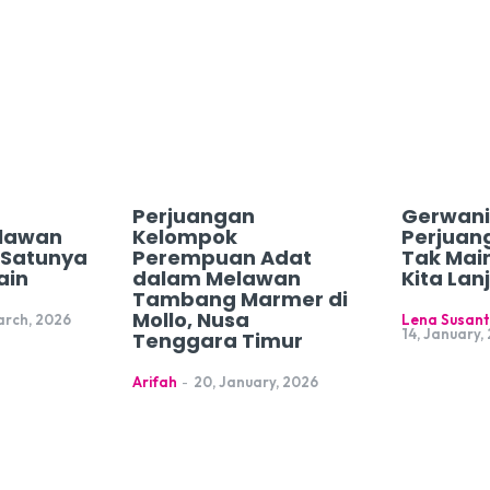
Perjuangan
Gerwani
lawan
Kelompok
Perjuan
h Satunya
Perempuan Adat
Tak Mai
ain
dalam Melawan
Kita Lan
Tambang Marmer di
Mollo, Nusa
arch, 2026
Lena Susant
14, January,
Tenggara Timur
Arifah
-
20, January, 2026