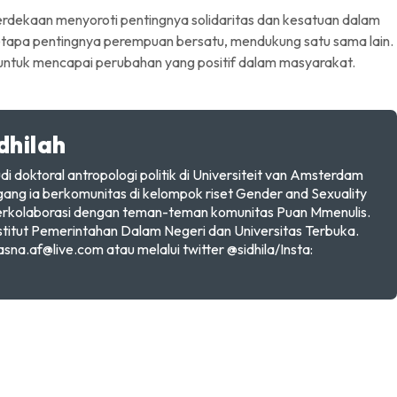
rdekaan menyoroti pentingnya solidaritas dan kesatuan dalam
etapa pentingnya perempuan bersatu, mendukung satu sama lain.
untuk mencapai perubahan yang positif dalam masyarakat.
dhilah
doktoral antropologi politik di Universiteit van Amsterdam
gang ia berkomunitas di kelompok riset Gender and Sexuality
berkolaborasi dengan teman-teman komunitas Puan Mmenulis.
stitut Pemerintahan Dalam Negeri dan Universitas Terbuka.
asna.af@live.com atau melalui twitter @sidhila/Insta: